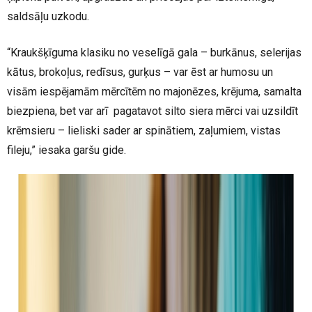
saldsāļu uzkodu.
“Kraukšķīguma klasiku no veselīgā gala – burkānus, selerijas
kātus, brokoļus, redīsus, gurķus – var ēst ar humosu un
visām iespējamām mērcītēm no majonēzes, krējuma, samalta
biezpiena, bet var arī pagatavot silto siera mērci vai uzsildīt
krēmsieru – lieliski sader ar spinātiem, zaļumiem, vistas
fileju,” iesaka garšu gide.