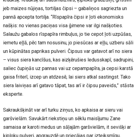
jeb maizes nūjiņas, tortiljas čipsi – gabaliņos sagriezta un
pannā apcepta tortilja. “Rīspapīra čipsi ir ļoti ekonomisks
našķis: no vienas paciņas visa ģimene var ilgi našķoties.
Salaužu gabalos rīspapīra rimbuļus, jo tie cepot ļoti uzpūšas,
iemetu eļļā, pēc tam nosusinu, jo piesūcas ar eļļu, uzberu sāli
un kūpinātas paprikas pulveri. Čipsus var gatavot arī no siera
– visus siera kancīšus, kas aizķērušies ledusskapī, sadrupini,
saliec čupiņās uz pannas vai uz cepampapīra, ja cepsi karstā
gaisa friterī, izcep un atdzesē, lai siers atkal sastingst. Tako
siera laiviņas arī gatavo tāpat, tas arī ir čipsu paveids,” stāsta
eksperte.
Sakraukšķināt var arī turku zirņus, ko apkaisa ar sieru vai
garšvielām. Savukārt riekstiņu un sēklu maisījumu Zane
samaisa ar karoti medus un sāļajām garšvielām, it sevišķi ar
ķiploku pulveri, apgrauzdē un priecājas par izteiksmīgu,