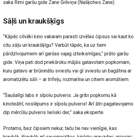
saka Rimi garšu gide Zane Grēviņa (Našķoties Zane).
Sāļš un kraukšķīgs
“Kāpēc cilvēki kino vakaram parasti izvēlas čipsus vai kaut ko
citu sāļu un kraukšķīgu? Varbūt tāpēc, ka uz tiem
pārdzīvojumiem arī garšas vajag izteiksmīgas,” prāto garšu
gide. Viņa pati dod priekšroku mājās gatavotam popkornam,
kuru gatavo ar brūninātu sviestu vai gī sviestu un bagātina ar
aromatizētu sāli – ar trifeļu, rozmarīna un citiem aromātiem.
“Šaušalīgi labs ir sīpolu pulveris. Ja gribi popkornu kā
kinoteātrī, noslēpums ir sīpolu pulveris! Arī ātri pagatavojamo
dip mērcīšu pulveris lieliski der,” saka eksperte.
Protams, bez čipsiem nekur, taču tie nav vienīgie, kas
kraukšķ. Kraukšķ arī sausmaizītes, ķiploku grauzdiņi, grissini