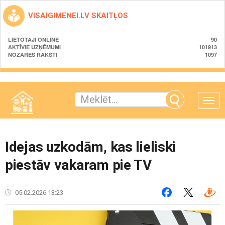
VISAIGIMENEI.LV SKAITĻOS
LIETOTĀJI ONLINE
90
AKTĪVIE UZŅĒMUMI
101913
NOZARES RAKSTI
1097
Toggle
naviga
Idejas uzkodām, kas lieliski
piestāv vakaram pie TV
05.02.2026 13:23