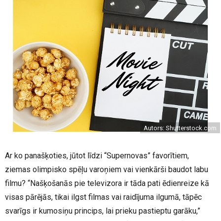
Autors: Shutterstock.com
Ar ko panašķoties, jūtot līdzi “Supernovas” favorītiem,
ziemas olimpisko spēļu varoņiem vai vienkārši baudot labu
filmu? “Našķošanās pie televizora ir tāda pati ēdienreize kā
visas pārējās, tikai ilgst filmas vai raidījuma ilgumā, tāpēc
svarīgs ir kumosiņu princips, lai prieku pastieptu garāku,”