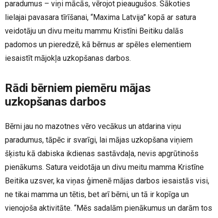
paradumus – viņi mācās, vērojot pieaugušos. Sākoties
lielajai pavasara tīrīšanai, “Maxima Latvija” kopā ar satura
veidotāju un divu meitu mammu Kristīni Beitiku dalās
padomos un pieredzē, kā bērnus ar spēles elementiem
iesaistīt mājokļa uzkopšanas darbos.
Rādi bērniem piemēru mājas
uzkopšanas darbos
Bērni jau no mazotnes vēro vecākus un atdarina viņu
paradumus, tāpēc ir svarīgi, lai mājas uzkopšana viņiem
šķistu kā dabiska ikdienas sastāvdaļa, nevis apgrūtinošs
pienākums. Satura veidotāja un divu meitu mamma Kristīne
Beitika uzsver, ka viņas ģimenē mājas darbos iesaistās visi,
ne tikai mamma un tētis, bet arī bērni, un tā ir kopīga un
vienojoša aktivitāte. “Mēs sadalām pienākumus un darām tos