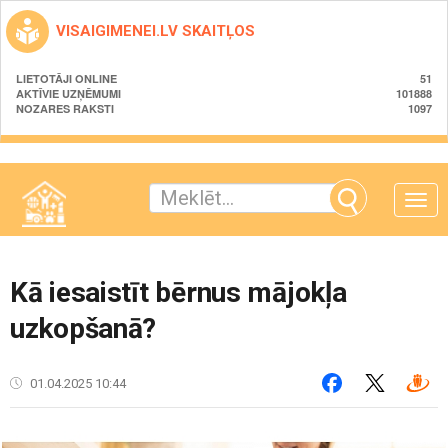
VISAIGIMENEI.LV SKAITĻOS
LIETOTĀJI ONLINE
51
AKTĪVIE UZŅĒMUMI
101888
NOZARES RAKSTI
1097
Toggle
naviga
Kā iesaistīt bērnus mājokļa
uzkopšanā?
01.04.2025 10:44