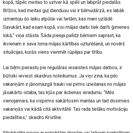
kopā, tāpēc meitas to uztver kā spēli un labprāt piedalās.
Brīžos, kad meitas guļ diendusu vai ir bērnudārzā, es labāk
izmantoju šo laiku atpūtai vai lietām, kas mani uzlādē.
Savukārt, kad esam kopā, visi mājas darbi tiek darīti ģimenes
lokā,” viņa stāsta. Šāda pieeja palīdz bērniem saprast, ka
ikvienam ir sava loma mājas kārtības uzturēšanā, un novērš
situācijas, kurās viens vienmēr rūpējas par tīrību.
Lai bērni pierastu pie regulāras iesaistes mājas darbos, ir
būtiski ieviest skaidrus noteikumus. Ja viņi zina, ka pēc
vakariņām ir jānomazgā trauki vai pirms iziešanas no mājas
jāsakārto istaba, tas kļūs par ikdienas ieradumu. “Mēs
vienojamies, ka vispirms sakārtosim mantas un tad dosimies
vakariņās vai kādā citā aktivitātē. Tas rada lielāku motivāciju
piedalīties,” skaidro Kristīne.
Strukturēta pieeja ar noteiktām dienām vai laikiem konkrētiem