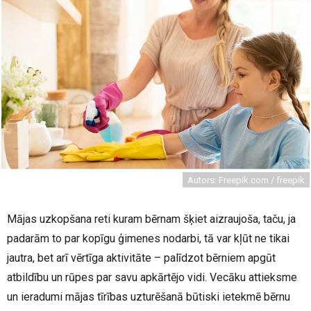
Autors: Freepik.com / freepik
Mājas uzkopšana reti kuram bērnam šķiet aizraujoša, taču, ja
padarām to par kopīgu ģimenes nodarbi, tā var kļūt ne tikai
jautra, bet arī vērtīga aktivitāte – palīdzot bērniem apgūt
atbildību un rūpes par savu apkārtējo vidi. Vecāku attieksme
un ieradumi mājas tīrības uzturēšanā būtiski ietekmē bērnu