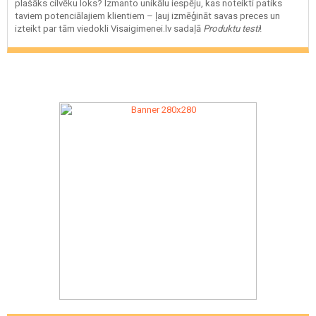
plašāks cilvēku loks? Izmanto unikālu iespēju, kas noteikti patiks
taviem potenciālajiem klientiem – ļauj izmēģināt savas preces un
izteikt par tām viedokli Visaigimenei.lv sadaļā
Produktu testi
!