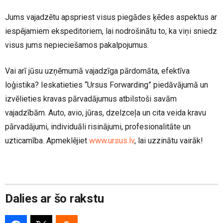
Jums vajadzētu apspriest visus piegādes ķēdes aspektus ar
iespējamiem ekspeditoriem, lai nodrošinātu to, ka viņi sniedz
visus jums nepieciešamos pakalpojumus.
Vai arī jūsu uzņēmumā vajadzīga pārdomāta, efektīva
loģistika? Ieskatieties “Ursus Forwarding” piedāvājumā un
izvēlieties kravas pārvadājumus atbilstoši savām
vajadzībām. Auto, avio, jūras, dzelzceļa un cita veida kravu
pārvadājumi, individuāli risinājumi, profesionalitāte un
uzticamība. Apmeklējiet
www.ursus.lv
, lai uzzinātu vairāk!
Dalies ar šo rakstu