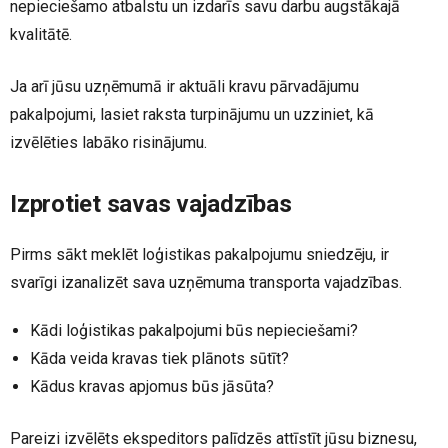
nepieciešamo atbalstu un izdarīs savu darbu augstākajā
kvalitātē.
Ja arī jūsu uzņēmumā ir aktuāli kravu pārvadājumu
pakalpojumi, lasiet raksta turpinājumu un uzziniet, kā
izvēlēties labāko risinājumu.
Izprotiet savas vajadzības
Pirms sākt meklēt loģistikas pakalpojumu sniedzēju, ir
svarīgi izanalizēt sava uzņēmuma transporta vajadzības.
Kādi loģistikas pakalpojumi būs nepieciešami?
Kāda veida kravas tiek plānots sūtīt?
Kādus kravas apjomus būs jāsūta?
Pareizi izvēlēts ekspeditors palīdzēs attīstīt jūsu biznesu,