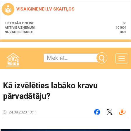
VISAIGIMENEI.LV SKAITĻOS
LIETOTĀJI ONLINE
38
AKTĪVIE UZŅĒMUMI
101904
NOZARES RAKSTI
1097
Toggle
naviga
Kā izvēlēties labāko kravu
pārvadātāju?
24.08.2023 13:11