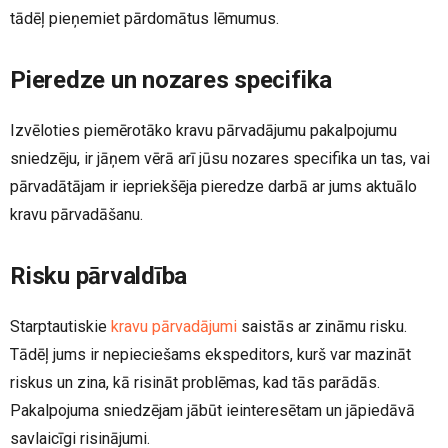
tādēļ pieņemiet pārdomātus lēmumus.
Pieredze un nozares specifika
Izvēloties piemērotāko kravu pārvadājumu pakalpojumu
sniedzēju, ir jāņem vērā arī jūsu nozares specifika un tas, vai
pārvadātājam ir iepriekšēja pieredze darbā ar jums aktuālo
kravu pārvadāšanu.
Risku pārvaldība
Starptautiskie
kravu pārvadājumi
saistās ar zināmu risku.
Tādēļ jums ir nepieciešams ekspeditors, kurš var mazināt
riskus un zina, kā risināt problēmas, kad tās parādās.
Pakalpojuma sniedzējam jābūt ieinteresētam un jāpiedāvā
savlaicīgi risinājumi.