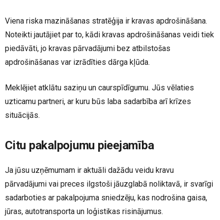
Viena riska mazināšanas stratēģija ir kravas apdrošināšana.
Noteikti jautājiet par to, kādi kravas apdrošināšanas veidi tiek
piedāvāti, jo kravas pārvadājumi bez atbilstošas
apdrošināšanas var izrādīties dārga kļūda.
Meklējiet atklātu saziņu un caurspīdīgumu. Jūs vēlaties
uzticamu partneri, ar kuru būs laba sadarbība arī krīzes
situācijās.
Citu pakalpojumu pieejamība
Ja jūsu uzņēmumam ir aktuāli dažādu veidu kravu
pārvadājumi vai preces ilgstoši jāuzglabā noliktavā, ir svarīgi
sadarboties ar pakalpojuma sniedzēju, kas nodrošina gaisa,
jūras, autotransporta un loģistikas risinājumus.