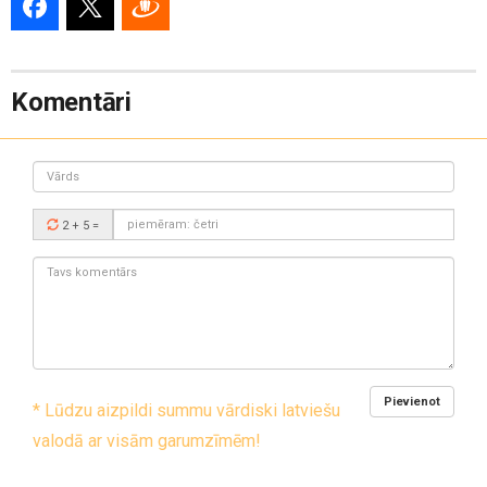
Komentāri
Vārds
Drošības
2 + 5
=
kods:
Tavs
komentārs:
Pievienot
* Lūdzu aizpildi summu vārdiski latviešu
valodā ar visām garumzīmēm!