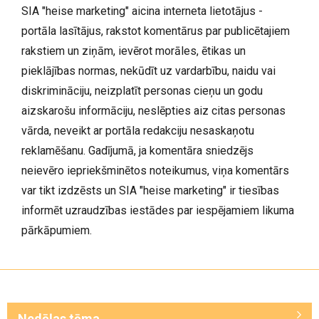
SIA "heise marketing" aicina interneta lietotājus -
portāla lasītājus, rakstot komentārus par publicētajiem
rakstiem un ziņām, ievērot morāles, ētikas un
pieklājības normas, nekūdīt uz vardarbību, naidu vai
diskrimināciju, neizplatīt personas cieņu un godu
aizskarošu informāciju, neslēpties aiz citas personas
vārda, neveikt ar portāla redakciju nesaskaņotu
reklamēšanu. Gadījumā, ja komentāra sniedzējs
neievēro iepriekšminētos noteikumus, viņa komentārs
var tikt izdzēsts un SIA "heise marketing" ir tiesības
informēt uzraudzības iestādes par iespējamiem likuma
pārkāpumiem.
Nedēļas tēma