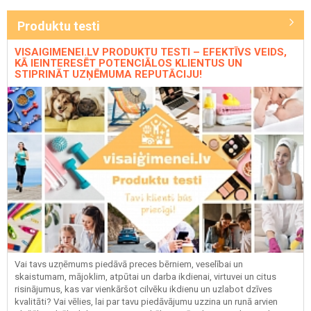
Produktu testi
VISAIGIMENEI.LV PRODUKTU TESTI – EFEKTĪVS VEIDS,
KĀ IEINTERESĒT POTENCIĀLOS KLIENTUS UN
STIPRINĀT UZŅĒMUMA REPUTĀCIJU!
Vai tavs uzņēmums piedāvā preces bērniem, veselībai un
skaistumam, mājoklim, atpūtai un darba ikdienai, virtuvei un citus
risinājumus, kas var vienkāršot cilvēku ikdienu un uzlabot dzīves
kvalitāti? Vai vēlies, lai par tavu piedāvājumu uzzina un runā arvien