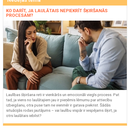
KO DARĪT, JA LAULĀTAIS NEPIEKRĪT ŠĶIRŠANĀS
PROCESAM?
Laulības šķiršana reti ir vienkāršs un emocionāli viegls process. Pat
tad, ja viens no laulātajiem jau ir pieņēmis lēmumu par attiecību
izbeigšanu, otra puse tam ne vienmēr ir gatava piekrist. Šādās
situācijās rodas jautājums – vai laulību vispār ir iespējams šķirt, ja
otrs laulātais iebilst?