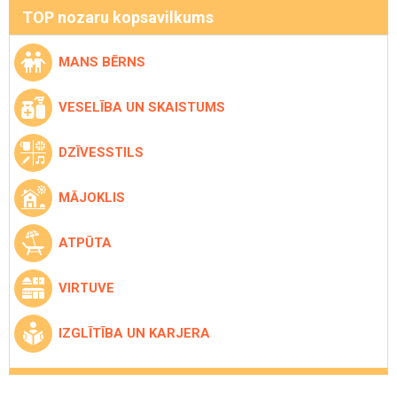
TOP nozaru kopsavilkums
MANS BĒRNS
VESELĪBA UN SKAISTUMS
DZĪVESSTILS
MĀJOKLIS
ATPŪTA
VIRTUVE
IZGLĪTĪBA UN KARJERA