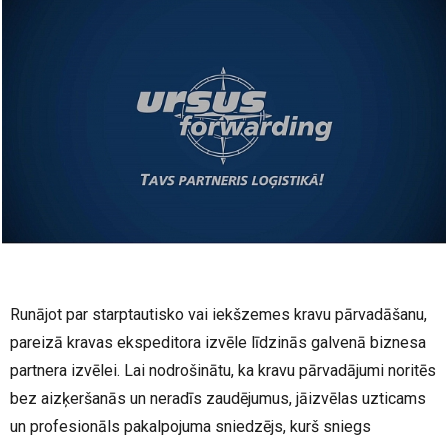
Runājot par starptautisko vai iekšzemes kravu pārvadāšanu,
pareizā kravas ekspeditora izvēle līdzinās galvenā biznesa
partnera izvēlei. Lai nodrošinātu, ka kravu pārvadājumi noritēs
bez aizķeršanās un neradīs zaudējumus, jāizvēlas uzticams
un profesionāls pakalpojuma sniedzējs, kurš sniegs