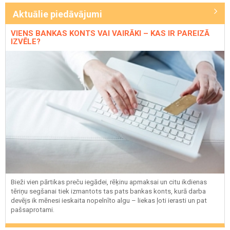
Aktuālie piedāvājumi
VIENS BANKAS KONTS VAI VAIRĀKI – KAS IR PAREIZĀ
IZVĒLE?
Bieži vien pārtikas preču iegādei, rēķinu apmaksai un citu ikdienas
tēriņu segšanai tiek izmantots tas pats bankas konts, kurā darba
devējs ik mēnesi ieskaita nopelnīto algu – liekas ļoti ierasti un pat
pašsaprotami.