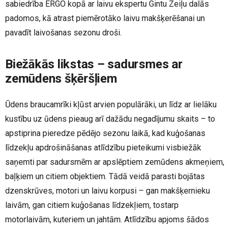
sabiedrība ERGO kopā ar laivu ekspertu Gintu Zeiļu dalās
padomos, kā atrast piemērotāko laivu makšķerēšanai un
pavadīt laivošanas sezonu droši.
Biežākās likstas – sadursmes ar
zemūdens šķēršļiem
Ūdens braucamrīki kļūst arvien populārāki, un līdz ar lielāku
kustību uz ūdens pieaug arī dažādu negadījumu skaits – to
apstiprina pieredze pēdējo sezonu laikā, kad kuģošanas
līdzekļu apdrošināšanas atlīdzību pieteikumi visbiežāk
saņemti par sadursmēm ar apslēptiem zemūdens akmeņiem,
baļķiem un citiem objektiem. Tādā veidā parasti bojātas
dzenskrūves, motori un laivu korpusi – gan makšķernieku
laivām, gan citiem kuģošanas līdzekļiem, tostarp
motorlaivām, kuteriem un jahtām. Atlīdzību apjoms šādos