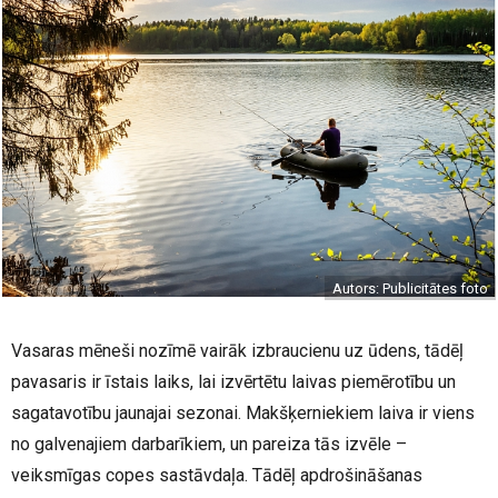
Autors: Publicitātes foto
Vasaras mēneši nozīmē vairāk izbraucienu uz ūdens, tādēļ
pavasaris ir īstais laiks, lai izvērtētu laivas piemērotību un
sagatavotību jaunajai sezonai. Makšķerniekiem laiva ir viens
no galvenajiem darbarīkiem, un pareiza tās izvēle –
veiksmīgas copes sastāvdaļa. Tādēļ apdrošināšanas