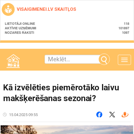
VISAIGIMENEI.LV SKAITĻOS
LIETOTĀJI ONLINE
118
AKTĪVIE UZŅĒMUMI
101897
NOZARES RAKSTI
1097
Toggle
naviga
Kā izvēlēties piemērotāko laivu
makšķerēšanas sezonai?
15.04.2025 09:55