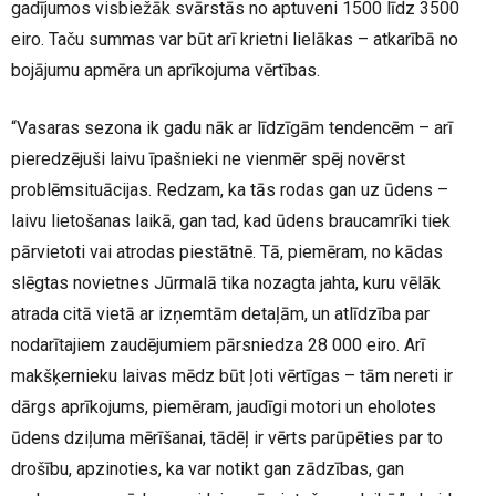
gadījumos visbiežāk svārstās no aptuveni 1500 līdz 3500
eiro. Taču summas var būt arī krietni lielākas – atkarībā no
bojājumu apmēra un aprīkojuma vērtības.
“Vasaras sezona ik gadu nāk ar līdzīgām tendencēm – arī
pieredzējuši laivu īpašnieki ne vienmēr spēj novērst
problēmsituācijas. Redzam, ka tās rodas gan uz ūdens –
laivu lietošanas laikā, gan tad, kad ūdens braucamrīki tiek
pārvietoti vai atrodas piestātnē. Tā, piemēram, no kādas
slēgtas novietnes Jūrmalā tika nozagta jahta, kuru vēlāk
atrada citā vietā ar izņemtām detaļām, un atlīdzība par
nodarītajiem zaudējumiem pārsniedza 28 000 eiro. Arī
makšķernieku laivas mēdz būt ļoti vērtīgas – tām nereti ir
dārgs aprīkojums, piemēram, jaudīgi motori un eholotes
ūdens dziļuma mērīšanai, tādēļ ir vērts parūpēties par to
drošību, apzinoties, ka var notikt gan zādzības, gan