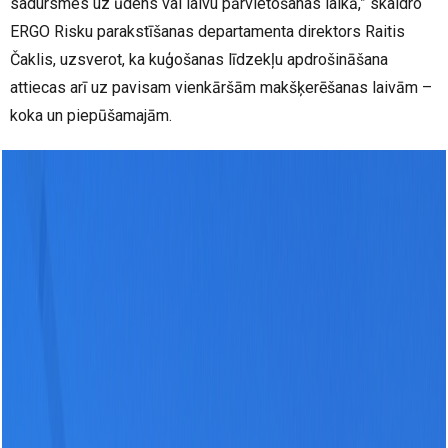
sadursmes uz ūdens vai laivu pārvietošanas laikā,” skaidro
ERGO Risku parakstīšanas departamenta direktors Raitis
Čaklis, uzsverot, ka kuģošanas līdzekļu apdrošināšana
attiecas arī uz pavisam vienkāršām makšķerēšanas laivām –
koka un piepūšamajām.