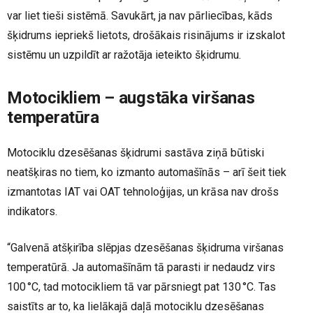
var liet tieši sistēmā. Savukārt, ja nav pārliecības, kāds
šķidrums iepriekš lietots, drošākais risinājums ir izskalot
sistēmu un uzpildīt ar ražotāja ieteikto šķidrumu.
Motocikliem – augstāka viršanas
temperatūra
Motociklu dzesēšanas šķidrumi sastāva ziņā būtiski
neatšķiras no tiem, ko izmanto automašīnās – arī šeit tiek
izmantotas IAT vai OAT tehnoloģijas, un krāsa nav drošs
indikators.
“Galvenā atšķirība slēpjas dzesēšanas šķidruma viršanas
temperatūrā. Ja automašīnām tā parasti ir nedaudz virs
100 °C, tad motocikliem tā var pārsniegt pat 130 °C. Tas
saistīts ar to, ka lielākajā daļā motociklu dzesēšanas