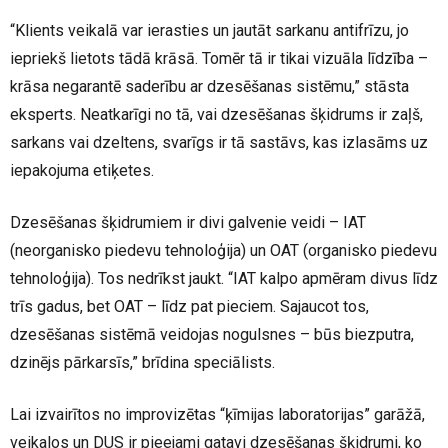
“Klients veikalā var ierasties un jautāt sarkanu antifrīzu, jo
iepriekš lietots tādā krāsā. Tomēr tā ir tikai vizuāla līdzība –
krāsa negarantē saderību ar dzesēšanas sistēmu,” stāsta
eksperts. Neatkarīgi no tā, vai dzesēšanas šķidrums ir zaļš,
sarkans vai dzeltens, svarīgs ir tā sastāvs, kas izlasāms uz
iepakojuma etiķetes.
Dzesēšanas šķidrumiem ir divi galvenie veidi – IAT
(neorganisko piedevu tehnoloģija) un OAT (organisko piedevu
tehnoloģija). Tos nedrīkst jaukt. “IAT kalpo apmēram divus līdz
trīs gadus, bet OAT – līdz pat pieciem. Sajaucot tos,
dzesēšanas sistēmā veidojas nogulsnes – būs biezputra,
dzinējs pārkarsīs,” brīdina speciālists.
Lai izvairītos no improvizētas “ķīmijas laboratorijas” garāžā,
veikalos un DUS ir pieejami gatavi dzesēšanas šķidrumi, ko