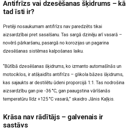
Antifrīzs vai dzesēšanas šķidrums – kā
tad īsti ir?
Pretēji nosaukumam antifrīzs nav paredzēts tikai
aizsardzībai pret sasalšanu. Tas sargā dzinēju arī vasarā –
novērš pārkaršanu, pasargā no korozijas un pagarina
dzesēšanas sistēmas kalpošanas laiku.
“Būtībā dzesēšanas šķidrums, ko izmanto automašīnās un
motociklos, ir atšķaidīts antifrīzs – glikola bāzes šķidrums,
kas sajaukts ar destilētu ūdeni proporcijā 1:1. Tas nodrošina
aizsardzību gan pie -36 °C, gan paaugstina vārīšanās
temperatūru līdz +125 °C vasarā,” skaidro Jānis Kaļķis.
Krāsa nav rādītājs – galvenais ir
sastāvs