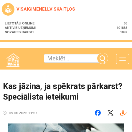
VISAIGIMENEI.LV SKAITĻOS
LIETOTĀJI ONLINE
65
AKTĪVIE UZŅĒMUMI
101888
NOZARES RAKSTI
1097
Toggle
naviga
Kas jāzina, ja spēkrats pārkarst?
Speciālista ieteikumi
09.06.2025 11:57