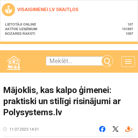
VISAIGIMENEI.LV SKAITĻOS
LIETOTĀJI ONLINE
107
AKTĪVIE UZŅĒMUMI
101897
NOZARES RAKSTI
1097
Toggle
naviga
Mājoklis, kas kalpo ģimenei:
praktiski un stilīgi risinājumi ar
Polysystems.lv
11.07.2025 14:31