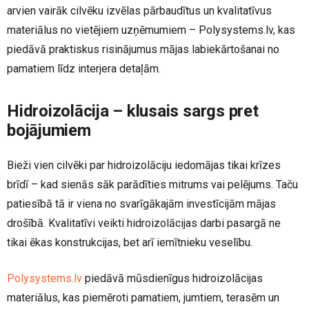
arvien vairāk cilvēku izvēlas pārbaudītus un kvalitatīvus
materiālus no vietējiem uzņēmumiem – Polysystems.lv, kas
piedāvā praktiskus risinājumus mājas labiekārtošanai no
pamatiem līdz interjera detaļām.
Hidroizolācija – klusais sargs pret
bojājumiem
Bieži vien cilvēki par hidroizolāciju iedomājas tikai krīzes
brīdī – kad sienās sāk parādīties mitrums vai pelējums. Taču
patiesībā tā ir viena no svarīgākajām investīcijām mājas
drošībā. Kvalitatīvi veikti hidroizolācijas darbi pasargā ne
tikai ēkas konstrukcijas, bet arī iemītnieku veselību.
Polysystems.lv
piedāvā mūsdienīgus hidroizolācijas
materiālus, kas piemēroti pamatiem, jumtiem, terasēm un