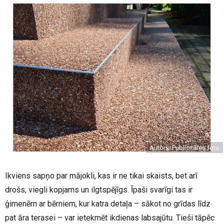
Autors: Publicitātes foto
Ikviens sapņo par mājokli, kas ir ne tikai skaists, bet arī
drošs, viegli kopjams un ilgtspējīgs. Īpaši svarīgi tas ir
ģimenēm ar bērniem, kur katra detaļa – sākot no grīdas līdz
pat āra terasei – var ietekmēt ikdienas labsajūtu. Tieši tāpēc