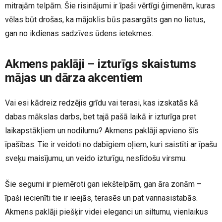
mitrajām telpām. Šie risinājumi ir īpaši vērtīgi ģimenēm, kuras
vēlas būt drošas, ka mājoklis būs pasargāts gan no lietus,
gan no ikdienas sadzīves ūdens ietekmes.
Akmens paklāji – izturīgs skaistums
mājas un dārza akcentiem
Vai esi kādreiz redzējis grīdu vai terasi, kas izskatās kā
dabas mākslas darbs, bet tajā pašā laikā ir izturīga pret
laikapstākļiem un nodilumu? Akmens paklāji apvieno šīs
īpašības. Tie ir veidoti no dabīgiem oļiem, kuri saistīti ar īpašu
sveķu maisījumu, un veido izturīgu, neslīdošu virsmu.
Šie segumi ir piemēroti gan iekštelpām, gan āra zonām –
īpaši iecienīti tie ir ieejās, terasēs un pat vannasistabās.
Akmens paklāji piešķir videi eleganci un siltumu, vienlaikus