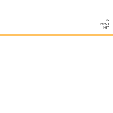
86
101904
1097