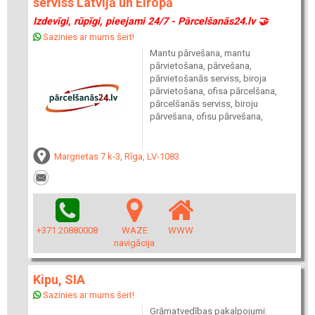
serviss Latvijā un Eiropā
Izdevīgi, rūpīgi, pieejami 24/7 - Pārcelšanās24.lv 🤝
Sazinies ar mums šeit!
Mantu pārvešana, mantu
pārvietošana, pārvešana,
pārvietošanās serviss, biroja
pārvietošana, ofisa pārcelšana,
pārcelšanās serviss, biroju
pārvešana, ofisu pārvešana,
Margrietas 7 k-3, Rīga, LV-1083
+371 20880008
WAZE
WWW
navigācija
Kipu, SIA
Sazinies ar mums šeit!
Grāmatvedības pakalpojumi: