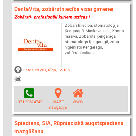
DentaVita, zobārstniecība visai ģimenei
Zobārsti- profesionāļi kuriem uzticas !
Zobārstniecība, stomatoloģija
Ķengaragā, Maskavas iela, Krasta
masīva, Zobārsts Ķengaragā,
stomatologs Ķengaragā, zobu
higiēnists Ķengarags,
zobārstniecības
Latgales 283, Rīga, LV-1063
+371 20624742
WAZE
WWW
navigācija
Spiediens, SIA, Rūpnieciskā augstspiediena
mazgāšana