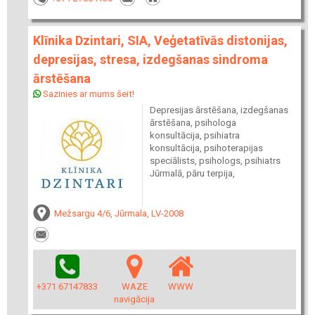
Klīnika Dzintari, SIA, Veģetatīvās distonijas,
depresijas, stresa, izdegšanas sindroma
ārstēšana
Sazinies ar mums šeit!
Depresijas ārstēšana, izdegšanas
ārstēšana, psihologa
konsultācija, psihiatra
konsultācija, psihoterapijas
speciālists, psihologs, psihiatrs
Jūrmalā, pāru terpija,
Mežsargu 4/6, Jūrmala, LV-2008
+371 67147833
WAZE
WWW
navigācija