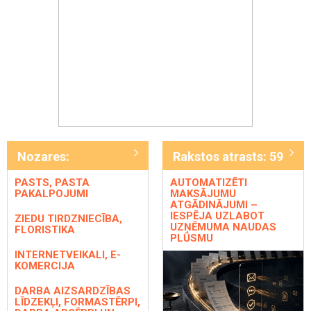
Nozares:
Rakstos atrasts: 59
PASTS, PASTA
AUTOMATIZĒTI
PAKALPOJUMI
MAKSĀJUMU
ATGĀDINĀJUMI –
IESPĒJA UZLABOT
ZIEDU TIRDZNIECĪBA,
UZŅĒMUMA NAUDAS
FLORISTIKA
PLŪSMU
INTERNETVEIKALI, E-
KOMERCIJA
DARBA AIZSARDZĪBAS
LĪDZEKĻI, FORMASTĒRPI,