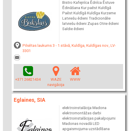
Bistro Kafejnīca Ēdnīca Ēstuve
Ēdināšana Kur paēst Kuldīgā
Paēst Kuldīgā Kuldīga Kurzeme
Latviešu ēdieni Tradicionālie
latviešu ēdieni Zupas Otrie ēdieni
Saldie ēdieni
Pilsētas laukums 3 - 1.stāvā, Kuldīga, Kuldīgas nov., LV-
3301
+371 26821434
WAZE
WWW
navigācija
Eglaines, SIA
elektroinstalācija Madona
elektromontāžas darbi
elektroinstalācijas pakalpojumi
Madonas novadā LED
apgaismojuma uzstādīšana