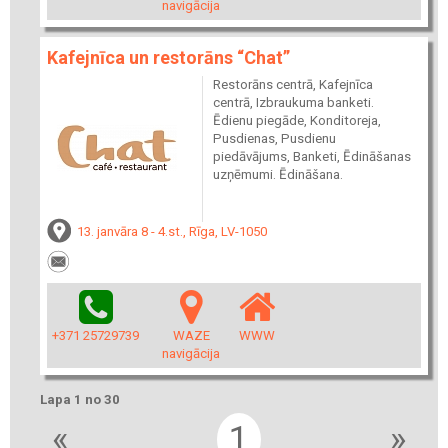
navigācija
Kafejnīca un restorāns “Chat”
Restorāns centrā, Kafejnīca
centrā, Izbraukuma banketi.
Ēdienu piegāde, Konditoreja,
Pusdienas, Pusdienu
piedāvājums, Banketi, Ēdināšanas
uzņēmumi. Ēdināšana.
13. janvāra 8 - 4.st., Rīga, LV-1050
+371 25729739
WAZE
WWW
navigācija
Lapa 1 no 30
«
1
»