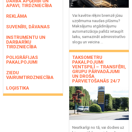
DARBA APĢĒRBI UN
APAVI; TIRDZNIECĪBA
Vai kavētie rēķini bremzē jūsu
REKLĀMA
uzņēmuma naudas plūsmu?
Maksājumu atgādinājumu
SUVENĪRI, DĀVANAS
automatizācija palīdz ietaupīt
laiku, samazināt administratīvo
INSTRUMENTU UN
DARBARĪKU
slogu un veicina ...
TIRDZNIECĪBA
POLIGRĀFIJAS
TAKSOMETRU
PAKALPOJUMI
PAKALPOJUMI
VENTSPILĪ – TRANSFĒRI,
GRUPU PĀRVADĀJUMI
ZIEDU
UN DROŠA
VAIRUMTIRDZNIECĪBA
PĀRVIETOŠANĀS 24/7
LOĢISTIKA
Neatkarīgi no tā, vai dodies uz