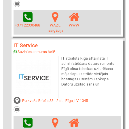
+371 22330488
WAZE
WWW
navigācija
IT Service
Sazinies ar mums šeit!
IT atbalsts Rīga attālināta IT
administrēšana datoru remonts
Rīgā ofisa tehnikas uzturēšana
mājaslapu izstrāde vietējais
hostings IT sistēmu apkope
Datoru uzstādīšana un
Pulkveža Brieža 33 - 2.st., Rīga, LV-1045