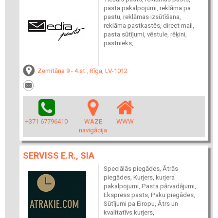
pasta pakalpojumi, reklāma pa
pastu, reklāmas izsūtīšana,
reklāma pastkastēs, direct mail,
pasta sūtījumi, vēstule, rēķini,
pastnieks,
Zemitāna 9 - 4.st., Rīga, LV-1012
+371 67796410
WAZE
WWW
navigācija
SERVISS E.R., SIA
Speciālās piegādes, Ātrās
piegādes, Kurjers, kurjera
pakalpojumi, Pasta pārvadājumi,
Ekspress pasts, Paku piegādes,
Sūtījumi pa Eiropu, Ātrs un
kvalitatīvs kurjers,