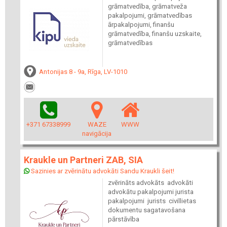
grāmatvedība, grāmatveža
pakalpojumi, grāmatvedības
ārpakalpojumi, finanšu
grāmatvedība, finanšu uzskaite,
grāmatvedības
Antonijas 8 - 9a, Rīga, LV-1010
+371 67338999
WAZE
WWW
navigācija
Kraukle un Partneri ZAB, SIA
Sazinies ar zvērinātu advokāti Sandu Kraukli šeit!
zvērināts advokāts advokāti
advokātu pakalpojumi jurista
pakalpojumi jurists civillietas
dokumentu sagatavošana
pārstāvība