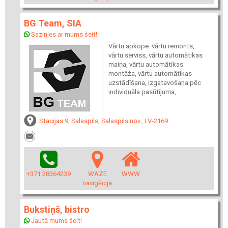
BG Team, SIA
Sazinies ar mums šeit!
Vārtu apkope: vārtu remonts,
vārtu serviss, vārtu automātikas
maiņa, vārtu automātikas
montāža, vārtu automātikas
uzstādīšana, izgatavošana pēc
individuāla pasūtījuma,
Stacijas 9, Salaspils, Salaspils nov., LV-2169
+371 28364239
WAZE
WWW
navigācija
Bukstiņš, bistro
Jautā mums šeit!