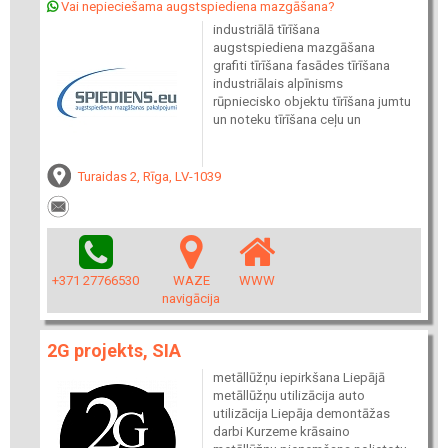
Vai nepieciešama augstspiediena mazgāšana?
industriālā tīrīšana
augstspiediena mazgāšana
grafiti tīrīšana fasādes tīrīšana
industriālais alpīnisms
rūpniecisko objektu tīrīšana jumtu
un noteku tīrīšana ceļu un
Turaidas 2, Rīga, LV-1039
+371 27766530
WAZE
WWW
navigācija
2G projekts, SIA
metāllūžņu iepirkšana Liepājā
metāllūžņu utilizācija auto
utilizācija Liepāja demontāžas
darbi Kurzeme krāsaino