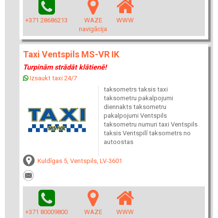
+371 28686213
WAZE
WWW
navigācija
Taxi Ventspils MS-VR IK
Turpinām strādāt klātienē!
Izsaukt taxi 24/7
taksometrs taksis taxi
taksometru pakalpojumi
diennakts taksometru
pakalpojumi Ventspils
taksometru numuri taxi Ventspils
taksis Ventspilī taksometrs no
autoostas
Kuldīgas 5, Ventspils, LV-3601
+371 80009800
WAZE
WWW