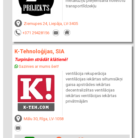
metāllūžņu pieņemšana nolietotu
transportlīdzekļu
Ziemupes 24, Liepāja, LV-3405
+371 29428156
K-Tehnoloģijas, SIA
Turpinām strādāt klātienē!
Sazinies ar mums šeit!
ventilācija rekuperācija
ventilācijas iekārtas siltumsūkņi
gaisa apstrādes iekārtas
decentralizētas ventilācijas
iekārtas ventilācijas iekārtas
privātmājām
Mālu 30, Rīga, LV-1058