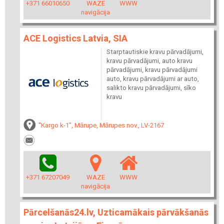
+371 66010650
WAZE
WWW
navigācija
ACE Logistics Latvia, SIA
Starptautiskie kravu pārvadājumi,
kravu pārvadājumi, auto kravu
pārvadājumi, kravu pārvadājumi
auto, kravu pārvadājumi ar auto,
salikto kravu pārvadājumi, sīko
kravu
"Kargo k-1", Mārupe, Mārupes nov., LV-2167
+371 67207049
WAZE
WWW
navigācija
Pārcelšanās24.lv, Uzticamākais pārvākšanās