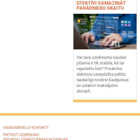
EFEKTĪVI SAMAZINĀT
PARĀDNIEKU SKAITU
Vai tava uzņēmuma naudas
plūsma ir tik stabila, kā tai
vajadzētu būt? Proaktīva
debitoru uzraudzība palīdz
savlaicīgi novērst kavējumus
un uzlabot maksājumu
disciplī...
VISAIGIMENEI.LV KONTAKTI
PIETEIKT UZŅĒMUMU
SĪKDATŅU IZMANTOŠANAS NOTEIKUMI