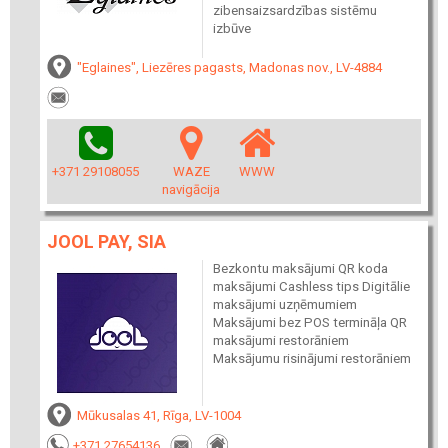
zibensaizsardzības sistēmu
izbūve
"Eglaines", Liezēres pagasts, Madonas nov., LV-4884
+371 29108055
WAZE
WWW
navigācija
JOOL PAY, SIA
Bezkontu maksājumi QR koda
maksājumi Cashless tips Digitālie
maksājumi uzņēmumiem
Maksājumi bez POS termināļa QR
maksājumi restorāniem
Maksājumu risinājumi restorāniem
Mūkusalas 41, Rīga, LV-1004
+371 27654136