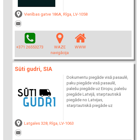
Vienības gatve 186A, Rīga, LV-1058
+371 26553273
WAZE
WWW
navigācija
Sūti gudri, SIA
Dokumentu piegāde visā pasaulē,
paku piegāde visā pasaulē,
palešu piegāde uz Eiropu, palešu
piegāde Latvijā, starptautiskā
piegāde no Latvijas,
starptautiskā piegāde uz
Latgales 328, Rīga, LV-1063