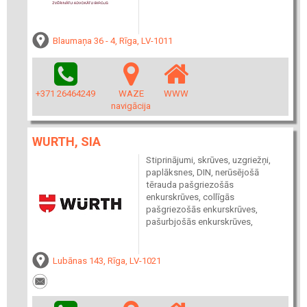
Blaumaņa 36 - 4, Rīga, LV-1011
+371 26464249
WAZE
WWW
navigācija
WURTH, SIA
Stiprinājumi, skrūves, uzgriežņi,
paplāksnes, DIN, nerūsējošā
tērauda pašgriezošās
enkurskrūves, collīgās
pašgriezošās enkurskrūves,
pašurbjošās enkurskrūves,
Lubānas 143, Rīga, LV-1021