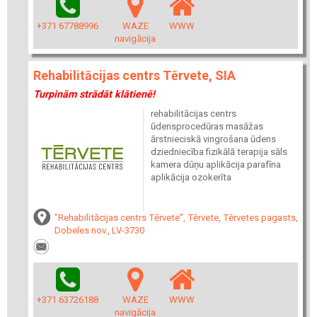
+371 67788996
WAZE
WWW
navigācija
Rehabilitācijas centrs Tērvete, SIA
Turpinām strādāt klātienē!
rehabilitācijas centrs
ūdensprocedūras masāžas
ārstnieciskā vingrošana ūdens
dziedniecība fizikālā terapija sāls
kamera dūņu aplikācija parafīna
aplikācija ozokerīta
"Rehabilitācijas centrs Tērvete", Tērvete, Tērvetes pagasts,
Dobeles nov., LV-3730
+371 63726188
WAZE
WWW
navigācija