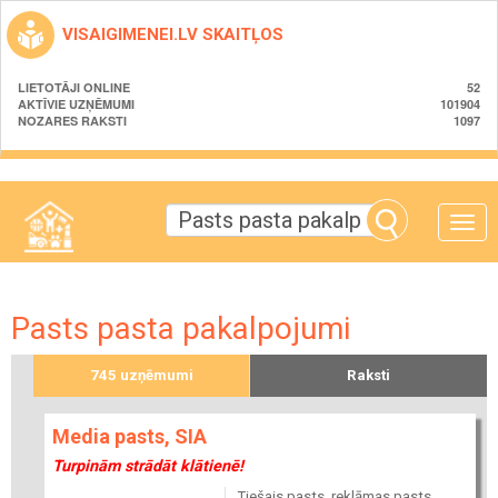
VISAIGIMENEI.LV SKAITĻOS
LIETOTĀJI ONLINE
52
AKTĪVIE UZŅĒMUMI
101904
NOZARES RAKSTI
1097
Toggle
naviga
Pasts pasta pakalpojumi
745 uzņēmumi
Raksti
Media pasts, SIA
Turpinām strādāt klātienē!
Tiešais pasts, reklāmas pasts,