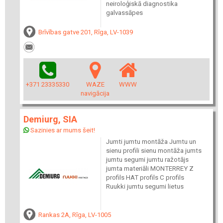
neiroloģiskā diagnostika
galvassāpes
Brīvības gatve 201, Rīga, LV-1039
+371 23335330
WAZE
WWW
navigācija
Demiurg, SIA
Sazinies ar mums šeit!
Jumti jumtu montāža Jumtu un
sienu profili sienu montāža jumts
jumtu segumi jumtu ražotājs
jumta materiāli MONTERREY Z
profils HAT profils C profils
Ruukki jumtu segumi lietus
Rankas 2A, Rīga, LV-1005