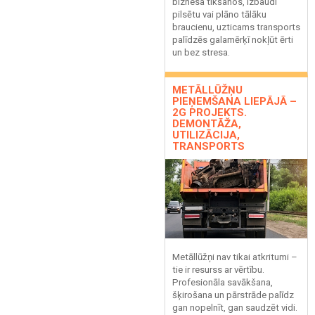
biznesa tikšanos, izbaudi
pilsētu vai plāno tālāku
braucienu, uzticams transports
palīdzēs galamērķī nokļūt ērti
un bez stresa.
METĀLLŪŽŅU
PIEŅEMŠANA LIEPĀJĀ –
2G PROJEKTS.
DEMONTĀŽA,
UTILIZĀCIJA,
TRANSPORTS
Metāllūžņi nav tikai atkritumi –
tie ir resurss ar vērtību.
Profesionāla savākšana,
šķirošana un pārstrāde palīdz
gan nopelnīt, gan saudzēt vidi.