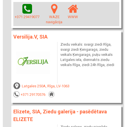
+371 29419077
WAZE
WWW
navigācija
Versilija.V, SIA
Ziedu veikals: svaigi ziedi Rīga,
svaigi ziedi Ķengarags, ziedu
veikals Ķengarags, puķu veikals
Latgales iela, diennakts ziedu
veikals Rīga, ziedi 24h Rīga, ziedi
Latgales 250A, Rīga, LV-1063
+371 29170576
Elizete, SIA, Ziedu galerija - pasēdētava
ELIZETE
Ziedu salons, ziedu piegāde