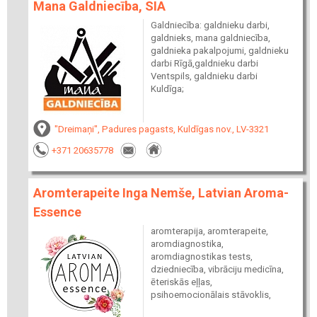
Mana Galdniecība, SIA
Galdniecība: galdnieku darbi,
galdnieks, mana galdniecība,
galdnieka pakalpojumi, galdnieku
darbi Rīgā,galdnieku darbi
Ventspils, galdnieku darbi
Kuldīga;
"Dreimaņi", Padures pagasts, Kuldīgas nov., LV-3321
+371 20635778
Aromterapeite Inga Nemše, Latvian Aroma-
Essence
aromterapija, aromterapeite,
aromdiagnostika,
aromdiagnostikas tests,
dziedniecība, vibrāciju medicīna,
ēteriskās eļļas,
psihoemocionālais stāvoklis,