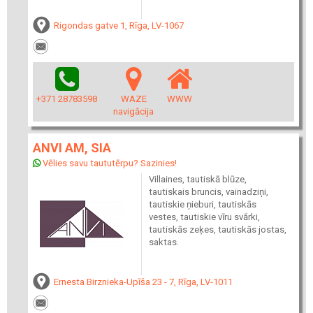
Rigondas gatve 1, Rīga, LV-1067
+371 28783598
WAZE
WWW
navigācija
ANVI AM, SIA
Vēlies savu taututērpu? Sazinies!
Villaines, tautiskā blūze,
tautiskais bruncis, vainadziņi,
tautiskie ņieburi, tautiskās
vestes, tautiskie vīru svārki,
tautiskās zeķes, tautiskās jostas,
saktas.
Ernesta Birznieka-Upīša 23 - 7, Rīga, LV-1011