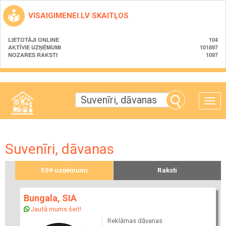
VISAIGIMENEI.LV SKAITĻOS
LIETOTĀJI ONLINE
104
AKTĪVIE UZŅĒMUMI
101897
NOZARES RAKSTI
1097
Toggle
naviga
Suvenīri, dāvanas
509 uzņēmumi
Raksti
Bungala, SIA
Jautā mums šeit!
Reklāmas dāvanas