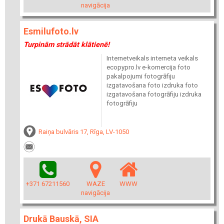
navigācija
Esmilufoto.lv
Turpinām strādāt klātienē!
Internetveikals interneta veikals
ecopypro.lv e-komercija foto
pakalpojumi fotogrāfiju
izgatavošana foto izdruka foto
izgatavošana fotogrāfiju izdruka
fotogrāfiju
Raiņa bulvāris 17, Rīga, LV-1050
+371 67211560
WAZE
WWW
navigācija
Drukā Bauskā, SIA