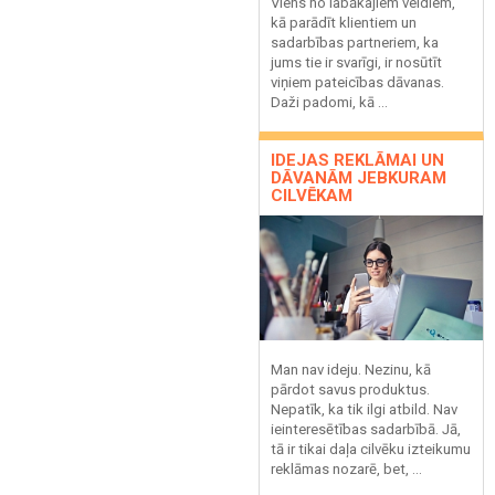
Viens no labākajiem veidiem,
kā parādīt klientiem un
sadarbības partneriem, ka
jums tie ir svarīgi, ir nosūtīt
viņiem pateicības dāvanas.
Daži padomi, kā ...
IDEJAS REKLĀMAI UN
DĀVANĀM JEBKURAM
CILVĒKAM
Man nav ideju. Nezinu, kā
pārdot savus produktus.
Nepatīk, ka tik ilgi atbild. Nav
ieinteresētības sadarbībā. Jā,
tā ir tikai daļa cilvēku izteikumu
reklāmas nozarē, bet, ...