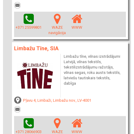
+371 25599801
WAZE
WWW
navigācija
Limbažu Tīne, SIA
Limbažu tīne, vilnas izstrādājumi
Latvijā, vilnas tekstils,
tekstilizstrādājumu ražotājs,
vilnas segas, roku austs tekstils,
latviešu tautiskais tekstils,
dabīga
Pļavu 4, Limbaži, Limbažu nov., LV-4001
+371 28066903
WAZE
WWW