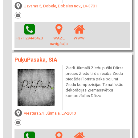
Uzvaras 5, Dobele, Dobeles nov., LV-3701
+371 29445420
WAZE
WWW
navigācija
PuķuPasaka, SIA
Ziedi Jūrmalā Ziedu pušķi Dārza
preces Ziedu tirdzniecība Ziedu
piegāde Florista pakalpojumi
Ziedu kompozīcijas Tematiskās
dekorācijas Ziemassvētku
kompozīcijas Dārza
Viestura 24, Jūrmala, LV-2010