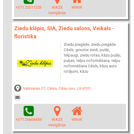
+371 22011203
WAZE
WWW
navigācija
Ziedu klēpis, SIA, Ziedu salons, Veikals -
floristika
Ziedu piegāde, ziedu piegāde
Cēsīs, grieztie ziedi, pušķi,
telpaugi, ziedu rotas, kāzu pušķi,
puķes, telpu noformēšana, telpu
noformēšana Cēsīs, kāzu auto
rotājumi, kāzu
Valmieras 27, Cēsis, Cēsu nov., LV-4101
+371 26604459
WAZE
WWW
navigācija