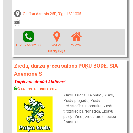
Ganību dambis 25P, Rīga, LV-1005
+371 25692977
WAZE
WWW
navigācija
Ziedu, dārza preču salons PUĶU BODE, SIA
Anemone S
Turpinām strādāt klātienē!
Sazinies ar mums šeit!
Ziedu salons, Telpaugi, Ziedi,
Ziedu piegāde, Ziedu
tirdzniecība, Floristika, Ziedu
tirdzniecība floristika, Līgavu
pušķi, Ziedi, ziedu tirdzniecība,
floristika,