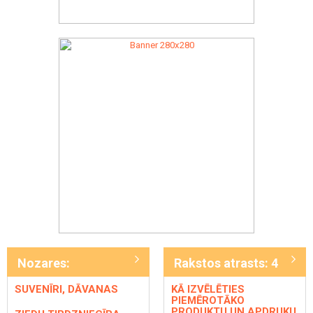
Nozares:
Rakstos atrasts: 4
SUVENĪRI, DĀVANAS
KĀ IZVĒLĒTIES
PIEMĒROTĀKO
PRODUKTU UN APDRUKU