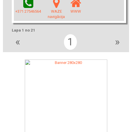
+371 27546564
WAZE
WWW
navigācija
Lapa 1 no 21
«
1
»