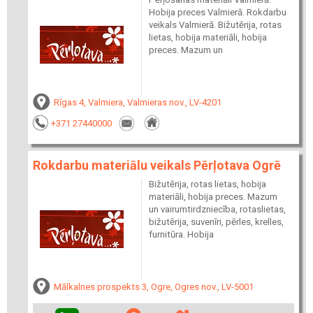
Hobija preces Valmierā. Rokdarbu
veikals Valmierā. Bižutērija, rotas
lietas, hobija materiāli, hobija
preces. Mazum un
Rīgas 4, Valmiera, Valmieras nov., LV-4201
+371 27440000
Rokdarbu materiālu veikals Pērļotava Ogrē
Bižutērija, rotas lietas, hobija
materiāli, hobija preces. Mazum
un vairumtirdzniecība, rotaslietas,
bižutērija, suvenīri, pērles, krelles,
furnitūra. Hobija
Mālkalnes prospekts 3, Ogre, Ogres nov., LV-5001