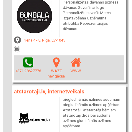
Personalizētas dāvanas Biznesa
dāvanas Suvenīri ar logo
Personalizēti suvenīri Merch
izgatavošana Uzņēmuma
atribūtika Reprezentācijas
dāvanas
Piena 4 - 8, Rīga, LV-1045
+371 28627776
WAZE
WWW
navigācija
atstarotaji.lv, internetveikals
piegludināmās uzlīmes audumam
piegludināmās uzlīmes apģērbam
Atstarotāji atstarotāji bērniem
atstarotāji drošībai auduma
uzlīmes gludināmās uzlīmes
apģērbam