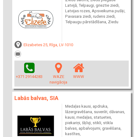
Latvijā, Telpaugi, grieztie ziedi,
Latvijas rozes, Apsveikuma pušķi,
Pavasara ziedi, rudens ziedi,
Telpaugu pārstādīšana, Ziedu
Elizabetes 25, Rīga, LV-1010
+371 29144283
WAZE
WWW
navigācija
Labās balvas, SIA
Medaļas kausi, apdruka,
lāzergravēšana, suvenīri, dāvanas,
kausi, medaļas, statuetes,
piekariņi, šķīvji, stikli, stikla
balvas, apbalvojumi, gravēšana,
kastītes,