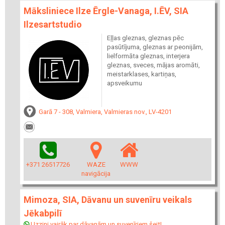
Māksliniece Ilze Ērgle-Vanaga, I.ĒV, SIA
Ilzesartstudio
Eļļas gleznas, gleznas pēc
pasūtījuma, gleznas ar peonijām,
lielformāta gleznas, interjera
gleznas, sveces, mājas aromāti,
meistarklases, kartiņas,
apsveikumu
Garā 7 - 308, Valmiera, Valmieras nov., LV-4201
+371 26517726
WAZE
WWW
navigācija
Mimoza, SIA, Dāvanu un suvenīru veikals
Jēkabpilī
Uzzini vairāk par dāvanām un suvenīriem šeit!