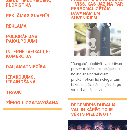
ZIEDU TIRDZNIECĪBA,
– VISS, KAS JĀZINA PAR
FLORISTIKA
PERSONALIZĒTĀM
DĀVANĀM UN
REKLĀMAS SUVENĪRI
SUVENĪRIEM
REKLĀMA
POLIGRĀFIJAS
PAKALPOJUMI
INTERNETVEIKALI, E-
KOMERCIJA
“Bungala” piedāvā kvalitatīvus
DAIĻAMATNIECĪBA
prezentreklāmas risinājumus –
no ikdienā noderīgiem
IEPAKOJUMS,
priekšmetiem līdz elegantām
IESAIŅOŠANA
biznesa dāvanām ar jūsu logo
vai individuālu dizainu. ...
TRAUKI
ZĪMOGU IZGATAVOŠANA
DECEMBRIS DUBAIJĀ -
VAI UN KĀPĒC TO IR
VĒRTS PIEDZĪVOT?