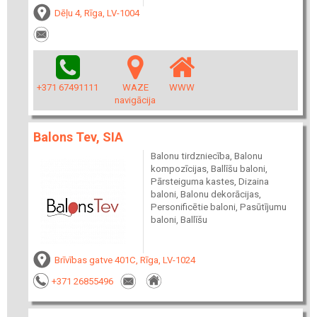
Dēļu 4, Rīga, LV-1004
+371 67491111
WAZE
WWW
navigācija
Balons Tev, SIA
Balonu tirdzniecība, Balonu
kompozīcijas, Ballīšu baloni,
Pārsteiguma kastes, Dizaina
baloni, Balonu dekorācijas,
Personificētie baloni, Pasūtījumu
baloni, Ballīšu
Brīvības gatve 401C, Rīga, LV-1024
+371 26855496