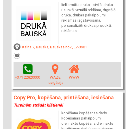
lielformāta druka Latvijā, druka
Bauskā, vizuālā reklāma, digitālā
druka, drukas pakalpojumi,
reklāmas izgatavošana,
personalizēti drukas produkti,
reklāmas
Kalna 7, Bauska, Bauskas nov., LV-3901
+371 22820000
WAZE
WWW
navigācija
Copy Pro, kopēšana, printēšana, iesiešana
Turpinām strādāt klātienē!
kopēšana kopēšanas darbi
kopēšanas pakalpojumi
diennakts kopēšana diennakts
kopēšanas darbi pavairošanas