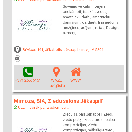
Suvenīru veikals, Interjera
priekšmeti, trauki, sveces,
amatnieku darbi, amatnieku
darinājumi, galdauti, lina audums,
mežģīnes, adījumi, rotas, Dabīgie
akmeņi,
Brīvības 141, Jēkabpils, Jēkabpils nov., LV-5201
+371 26535151
WAZE
WWW
navigācija
Mimoza, SIA, Ziedu salons Jēkabpilī
Uzzini vairāk par ziediem šeit!
Ziedu salons Jēkabpilī, Ziedi,
ziedu pušķi, ziedu tirdzniecība,
kompozīcijas, ziedu
kompozīcijas, mākslīgie ziedi,