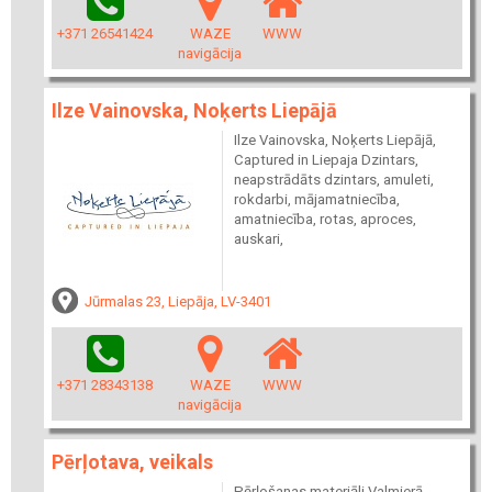
+371 26541424
WAZE
WWW
navigācija
Ilze Vainovska, Noķerts Liepājā
Ilze Vainovska, Noķerts Liepājā,
Captured in Liepaja Dzintars,
neapstrādāts dzintars, amuleti,
rokdarbi, mājamatniecība,
amatniecība, rotas, aproces,
auskari,
Jūrmalas 23, Liepāja, LV-3401
+371 28343138
WAZE
WWW
navigācija
Pērļotava, veikals
Pērļošanas materiāli Valmierā.