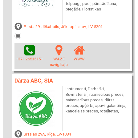
telpaugi, podi, pārstādīšana,
piegāde, Floristikas
Pasta 29, Jēkabpils, Jēkabpils nov., LV-5201
+371 26535151
WAZE
WWW
navigācija
Dārza ABC, SIA
Instrumenti, Darbarīki,
Būvmateriāli, rūpniecības preces,
saimniecības preces, dārza
preces, apģērbi, apavi, galantērija,
kancelejas preces, rotaļlietas,
Braslas 29A, Rīga, LV-1084