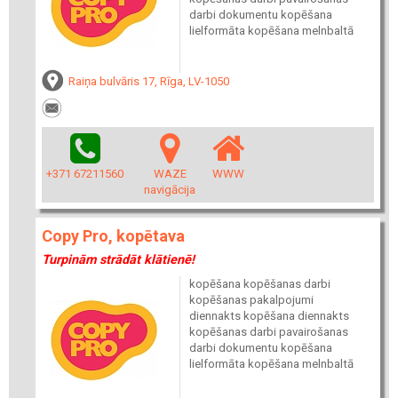
darbi dokumentu kopēšana
lielformāta kopēšana melnbaltā
Raiņa bulvāris 17, Rīga, LV-1050
+371 67211560
WAZE
WWW
navigācija
Copy Pro, kopētava
Turpinām strādāt klātienē!
kopēšana kopēšanas darbi
kopēšanas pakalpojumi
diennakts kopēšana diennakts
kopēšanas darbi pavairošanas
darbi dokumentu kopēšana
lielformāta kopēšana melnbaltā