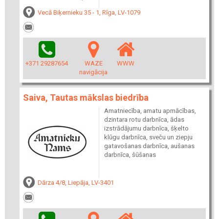
Vecā Biķernieku 35 - 1, Rīga, LV-1079
+371 29287654
WAZE
WWW
navigācija
Saiva, Tautas mākslas biedrība
Amatniecība, amatu apmācības,
dzintara rotu darbnīca, ādas
izstrādājumu darbnīca, šķelto
klūgu darbnīca, sveču un ziepju
gatavošanas darbnīca, aušanas
darbnīca, šūšanas
Dārza 4/8, Liepāja, LV-3401