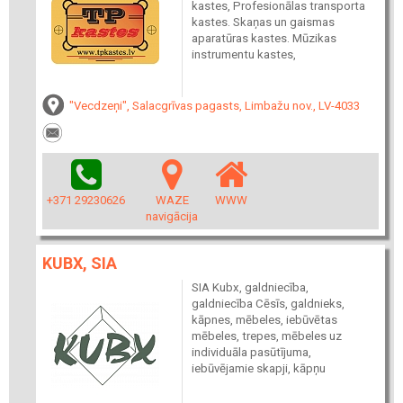
kastes, Profesionālas transporta
kastes. Skaņas un gaismas
aparatūras kastes. Mūzikas
instrumentu kastes,
"Vecdzeņi", Salacgrīvas pagasts, Limbažu nov., LV-4033
+371 29230626
WAZE
WWW
navigācija
KUBX, SIA
SIA Kubx, galdniecība,
galdniecība Cēsīs, galdnieks,
kāpnes, mēbeles, iebūvētas
mēbeles, trepes, mēbeles uz
individuāla pasūtījuma,
iebūvējamie skapji, kāpņu