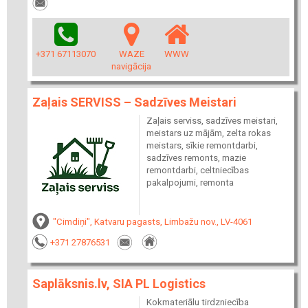
+371 67113070
WAZE
WWW
navigācija
Zaļais SERVISS – Sadzīves Meistari
Zaļais serviss, sadzīves meistari,
meistars uz mājām, zelta rokas
meistars, sīkie remontdarbi,
sadzīves remonts, mazie
remontdarbi, celtniecības
pakalpojumi, remonta
"Cimdiņi", Katvaru pagasts, Limbažu nov., LV-4061
+371 27876531
Saplāksnis.lv, SIA PL Logistics
Kokmateriālu tirdzniecība