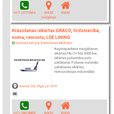
+371 29775824
WAZE
WWW
navigācija
Krāsošanas iekārtas GRACO, tirdzniecība,
noma, remonts, LDE LINING
Sazinies šeit par krāsošanas iekārtām!
Augstspiediena mazgāšanas
iekārtas FALCH līdz 3000 bar,
Iekārtas poliuretāna putu
uzklāšanai, Poliurea materiālu
uzklāšanas iekārtas,
Hidroizolācijas industriālās
Krasta 103, Rīga, LV-1019
+371 28678809
WAZE
WWW