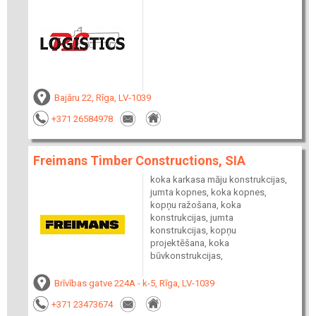
Bajāru 22, Rīga, LV-1039
+371 26584978
Freimans Timber Constructions, SIA
koka karkasa māju konstrukcijas,
jumta kopnes, koka kopnes,
kopņu ražošana, koka
konstrukcijas, jumta
konstrukcijas, kopņu
projektēšana, koka
būvkonstrukcijas,
Brīvības gatve 224A - k-5, Rīga, LV-1039
+371 23473674