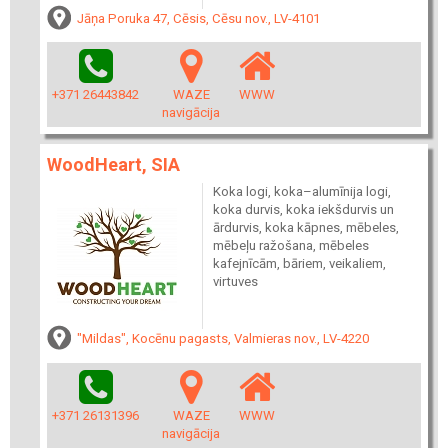
Jāņa Poruka 47, Cēsis, Cēsu nov., LV-4101
+371 26443842
WAZE
WWW
navigācija
WoodHeart, SIA
Koka logi, koka–alumīnija logi,
koka durvis, koka iekšdurvis un
ārdurvis, koka kāpnes, mēbeles,
mēbeļu ražošana, mēbeles
kafejnīcām, bāriem, veikaliem,
virtuves
"Mildas", Kocēnu pagasts, Valmieras nov., LV-4220
+371 26131396
WAZE
WWW
navigācija