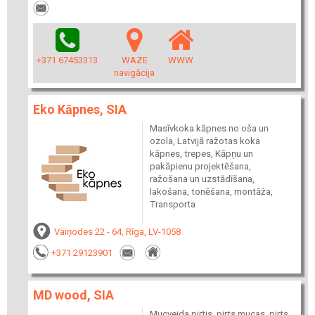
+371 67453313
WAZE
WWW
navigācija
Eko Kāpnes, SIA
Masīvkoka kāpnes no oša un
ozola, Latvijā ražotas koka
kāpnes, trepes, Kāpņu un
pakāpienu projektēšana,
ražošana un uzstādīšana,
lakošana, tonēšana, montāža,
Transporta
Vaiņodes 22 - 64, Rīga, LV-1058
+371 29123901
MD wood, SIA
Mucveida pirtis, pirts mucas, pirts