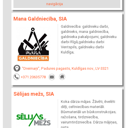
navigācija
Mana Galdniecība, SIA
Galdniecība: galdnieku darbi,
galdnieks, mana galdniecība,
galdnieka pakalpojumi, galdnieku
darbi Rīgā,galdnieku darbi
Ventspils, galdnieku darbi
Kuldīga;
"Dreimaņi", Padures pagasts, Kuldīgas nov., LV-3321
+371 20635778
Sēlijas mežs, SIA
Koka dārza mājas. Žāvēti, ēvelēti
dēļi, celtniecības materiāli.
Būvmateriāli un būvkonstrukcijas;
ražošana, tirdzniecība,
vairumtirdzniecība. Dārza mājiņas,
pirts,