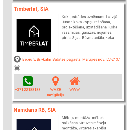
Timberlat, SIA
Kokapstrādes uzņēmums Latvijā.
Jumta koka kopņu ražošana,
projektēšana, uzstādīšana. Koka
vasarnīcas, garāžas, nojumes,
pirtis. Sijas. Būvmateriālu, koka
Bebru 5, Brīvkalni, Babītes pagasts, Mārupes nov., LV-2107
+371 22188188
WAZE
WWW
navigācija
Namdaris RB, SIA
Mēbeļu montāža: mēbeļu
salikšana, virtuves mēbeļu
montāža, virtuves skapīšu