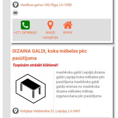
Vienības gatve 109, Rīga, LV-1058
+371 28780630
WAZE
WWW
navigācija
DIZAINA GALDI, koka mēbeles pēc
pasūtījuma
Turpinām strādāt klātienē!
masīvkoka galdi Liepājā dizaina
galdi Liepāja koka mēbeles pēc
pasūtījuma masīvkoka galdi
galda virsmas no masīvkoka
dizaina mēbeles mēbeļu
izgatavošana pēc pasūtījuma
Krišjāņa Valdemāra 51, Liepāja, LV-3401