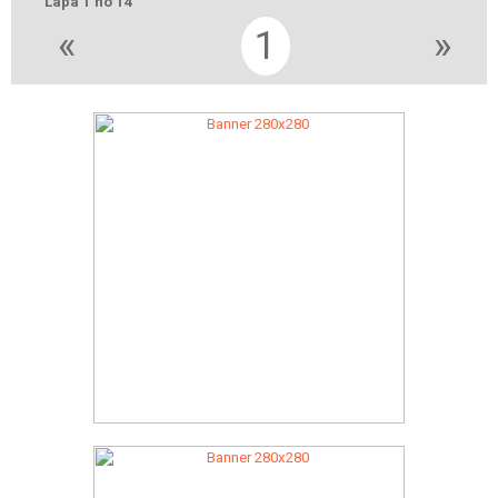
Lapa 1 no 14
«
1
»