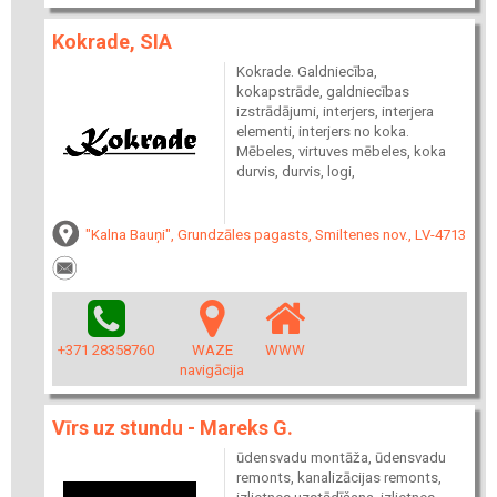
Kokrade, SIA
Kokrade. Galdniecība,
kokapstrāde, galdniecības
izstrādājumi, interjers, interjera
elementi, interjers no koka.
Mēbeles, virtuves mēbeles, koka
durvis, durvis, logi,
"Kalna Bauņi", Grundzāles pagasts, Smiltenes nov., LV-4713
+371 28358760
WAZE
WWW
navigācija
Vīrs uz stundu - Mareks G.
ūdensvadu montāža, ūdensvadu
remonts, kanalizācijas remonts,