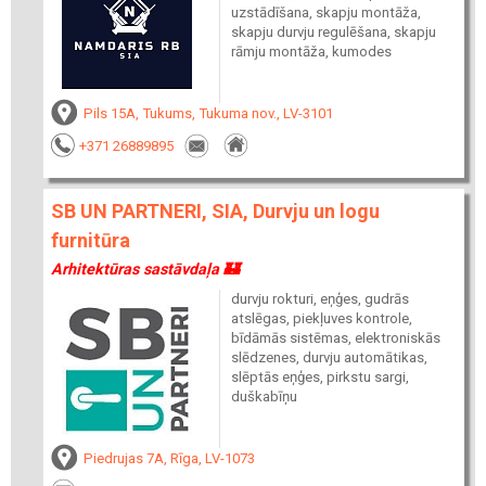
uzstādīšana, skapju montāža,
skapju durvju regulēšana, skapju
rāmju montāža, kumodes
Pils 15A, Tukums, Tukuma nov., LV-3101
+371 26889895
SB UN PARTNERI, SIA, Durvju un logu
furnitūra
Arhitektūras sastāvdaļa 🏰
durvju rokturi, eņģes, gudrās
atslēgas, piekļuves kontrole,
bīdāmās sistēmas, elektroniskās
slēdzenes, durvju automātikas,
slēptās eņģes, pirkstu sargi,
duškabīņu
Piedrujas 7A, Rīga, LV-1073