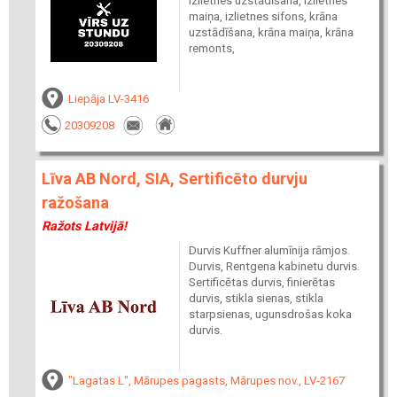
izlietnes uzstādīšana, izlietnes
maiņa, izlietnes sifons, krāna
uzstādīšana, krāna maiņa, krāna
remonts,
Liepāja LV-3416
20309208
Līva AB Nord, SIA, Sertificēto durvju
ražošana
Ražots Latvijā!
Durvis Kuffner alumīnija rāmjos.
Durvis, Rentgena kabinetu durvis.
Sertificētas durvis, finierētas
durvis, stikla sienas, stikla
starpsienas, ugunsdrošas koka
durvis.
"Lagatas L", Mārupes pagasts, Mārupes nov., LV-2167