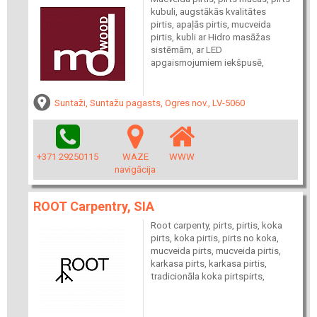
kubuli, augstākās kvalitātes
pirtis, apaļās pirtis, mucveida
pirtis, kubli ar Hidro masāžas
sistēmām, ar LED
apgaismojumiem iekšpusē,
Suntaži, Suntažu pagasts, Ogres nov., LV-5060
+371 29250115
WAZE
WWW
navigācija
ROOT Carpentry, SIA
Root carpenty, pirts, pirtis, koka
pirts, koka pirtis, pirts no koka,
mucveida pirts, mucveida pirtis,
karkasa pirts, karkasa pirtis,
tradicionāla koka pirtspirts,