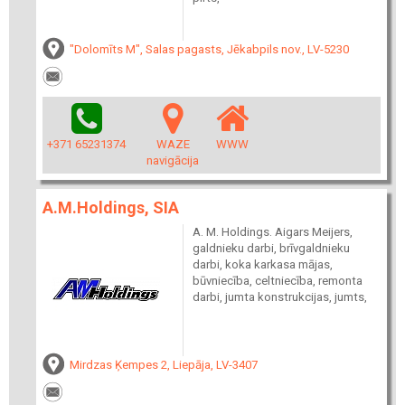
"Dolomīts M", Salas pagasts, Jēkabpils nov., LV-5230
+371 65231374
WAZE
WWW
navigācija
A.M.Holdings, SIA
A. M. Holdings. Aigars Meijers,
galdnieku darbi, brīvgaldnieku
darbi, koka karkasa mājas,
būvniecība, celtniecība, remonta
darbi, jumta konstrukcijas, jumts,
Mirdzas Ķempes 2, Liepāja, LV-3407