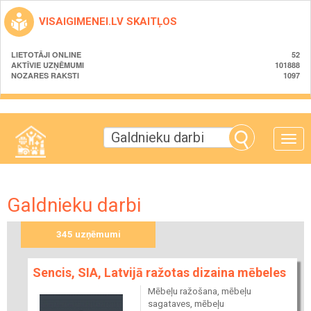
VISAIGIMENEI.LV SKAITĻOS
LIETOTĀJI ONLINE
52
AKTĪVIE UZŅĒMUMI
101888
NOZARES RAKSTI
1097
Toggle
naviga
Galdnieku darbi
345 uzņēmumi
Sencis, SIA, Latvijā ražotas dizaina mēbeles
Mēbeļu ražošana, mēbeļu
sagataves, mēbeļu