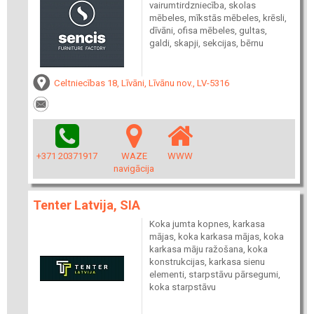
vairumtirdzniecība, skolas
mēbeles, mīkstās mēbeles, krēsli,
dīvāni, ofisa mēbeles, gultas,
galdi, skapji, sekcijas, bērnu
Celtniecības 18, Līvāni, Līvānu nov., LV-5316
+371 20371917
WAZE
WWW
navigācija
Tenter Latvija, SIA
Koka jumta kopnes, karkasa
mājas, koka karkasa mājas, koka
karkasa māju ražošana, koka
konstrukcijas, karkasa sienu
elementi, starpstāvu pārsegumi,
koka starpstāvu