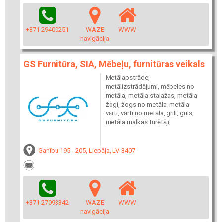
+371 29400251
WAZE
WWW
navigācija
GS Furnitūra, SIA, Mēbeļu, furnitūras veikals
Metālapstrāde,
metālizstrādājumi, mēbeles no
metāla, metāla stalažas, metāla
žogi, žogs no metāla, metāla
vārti, vārti no metāla, grili, grils,
metāla malkas turētāji,
Ganību 195 - 205, Liepāja, LV-3407
+371 27093342
WAZE
WWW
navigācija