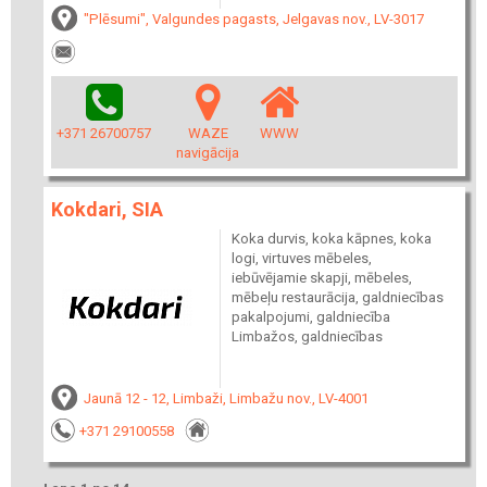
"Plēsumi", Valgundes pagasts, Jelgavas nov., LV-3017
+371 26700757
WAZE
WWW
navigācija
Kokdari, SIA
Koka durvis, koka kāpnes, koka
logi, virtuves mēbeles,
iebūvējamie skapji, mēbeles,
mēbeļu restaurācija, galdniecības
pakalpojumi, galdniecība
Limbažos, galdniecības
Jaunā 12 - 12, Limbaži, Limbažu nov., LV-4001
+371 29100558