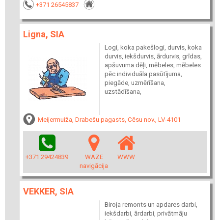
+371 26545837
Ligna, SIA
Logi, koka pakešlogi, durvis, koka
durvis, iekšdurvis, ārdurvis, grīdas,
apšuvuma dēļi, mēbeles, mēbeles
pēc individuāla pasūtījuma,
piegāde, uzmērīšana,
uzstādīšana,
Meijermuiža, Drabešu pagasts, Cēsu nov., LV-4101
+371 29424839
WAZE
WWW
navigācija
VEKKER, SIA
Biroja remonts un apdares darbi,
iekšdarbi, ārdarbi, privātmāju