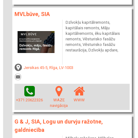
MVLbūve, SIA
Dzīvokļu kapitālremonts,
kapitālais remonts, Māju
kapitālremonts, ēku kapitālais
remonts, Vēsturisko fasāžu
remonts, Vēsturisko fasāžu
restaurācija, Dzīvokļu apdare,
Jersikas 45-5, Rīga, LV-1003
+371 20622326
WAZE
WWW
navigācija
G & J, SIA, Logu un durvju ražotne,
galdniecība