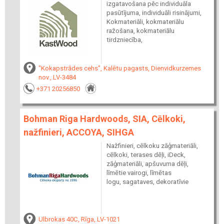
izgatavošana pēc individuāla
pasūtījuma, individuāli risinājumi,
Kokmateriāli, kokmateriālu
ražošana, kokmateriālu
tirdzniecība,
"Kokapstrādes cehs", Kalētu pagasts, Dienvidkurzemes
nov., LV-3484
+371 20256850
Bohman Riga Hardwoods, SIA, Cēlkoki,
nažfinieri, ACCOYA, SIHGA
Nažfinieri, cēlkoku zāģmateriāli,
cēlkoki, terases dēļi, iDeck,
zāģmateriāli, apšuvuma dēļi,
līmētie vairogi, līmētas
logu, sagataves, dekoratīvie
Ulbrokas 40C, Rīga, LV-1021