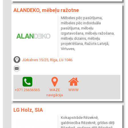
ALANDEKO, mēbeļu ražotne
Mēbeles pēc pasūtījuma,
mēbeles pēc individuāla
pasūtījuma, mēbeļu
izgatavošana, mēbeļu ražošana,
mēbeļu dizains, mēbeļu
projektēšana, Ražots Latvijā,
Virtuves,
Jūrkalnes 15/25, Rīga, LV-1046
+371 26656565
WAZE
WWW
navigācija
LG Holz, SIA
Kokapstrāde Rēzeknē,
galdniecība Rēzeknē, grīdas dēļi
Rēzeknē, apdares dēļi Rēzeknē,