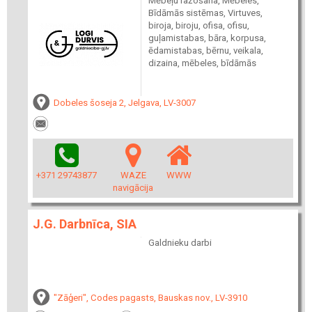
Mēbeļu ražošana, Mēbeles,
Bīdāmās sistēmas, Virtuves,
biroja, biroju, ofisa, ofisu,
guļamistabas, bāra, korpusa,
ēdamistabas, bērnu, veikala,
dizaina, mēbeles, bīdāmās
Dobeles šoseja 2, Jelgava, LV-3007
+371 29743877
WAZE
WWW
navigācija
J.G. Darbnīca, SIA
Galdnieku darbi
"Zāģeri", Codes pagasts, Bauskas nov., LV-3910