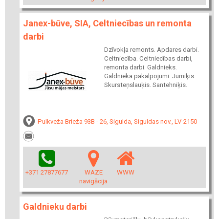
Janex-būve, SIA, Celtniecības un remonta
darbi
Dzīvokļa remonts. Apdares darbi.
Celtniecība. Celtniecības darbi,
remonta darbi. Galdnieks.
Galdnieka pakalpojumi. Jumiķis.
Skursteņslauķis. Santehniķis.
Pulkveža Brieža 93B - 26, Sigulda, Siguldas nov., LV-2150
+371 27877677
WAZE
WWW
navigācija
Galdnieku darbi