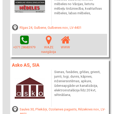
mēbeles no Vācijas, lietotu
mēbeļu tirdzniecība, kvalitatīvas
mēbeles, labas mēbeles,
Rīgas 24, Gulbene, Gulbenes nov., LV-4401
+371 28683979
WAZE
WWW
navigācija
Asko AS, SIA
Sienas, fasādes, grīdas, griesti,
jumti, logi, durvis, kāpnes,
inženiersistēmas, apkure,
ūdensapgāde un kanalizācija,
elektroinstalācija līdz 20 kvt,
siltināšana,
Saules 30, Pleikšņi, Ozolaines pagasts, Rēzeknes nov., LV-
4601