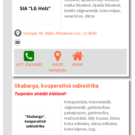
malka Rēzeknē, šķelda Rēzeknē,
ēvelēti zāģmateriāli, koka mājas,
vasarnīcas, dārza
Stacijas 1B, Viļāni, Rēzeknes nov., LV-4650
+371 20614000
WAZE
WWW
navigācija
Skabarga, kooperatīvā sabiedrība
Turpinām strādāt klātienē!
Kokapstrāde, kokmateriāli,
zāģmateriāli, galdniecības
pakalpojumi, galdniecība,
mežizstrāde, dēļi, brusas, līstes,
Koka mēbeles, dārza mēbeles,
koka kāpnes, logi,