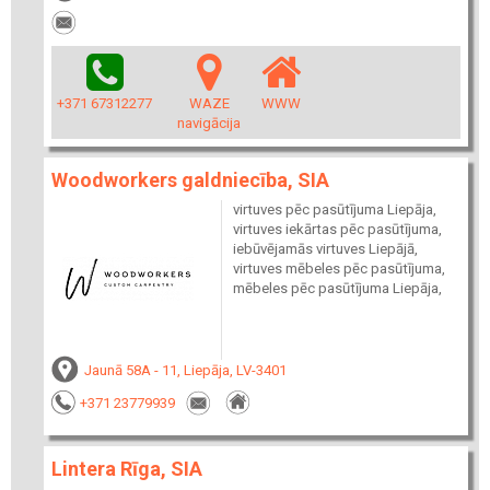
+371 67312277
WAZE
WWW
navigācija
Woodworkers galdniecība, SIA
virtuves pēc pasūtījuma Liepāja,
virtuves iekārtas pēc pasūtījuma,
iebūvējamās virtuves Liepājā,
virtuves mēbeles pēc pasūtījuma,
mēbeles pēc pasūtījuma Liepāja,
Jaunā 58A - 11, Liepāja, LV-3401
+371 23779939
Lintera Rīga, SIA