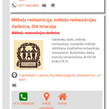
+371 64624802
Mēbeļu restaurācija, mēbeļu restaurācijas
darbnīca, SIA Intarsija
Mēbeļu restaurācijas darbnīca
Galdnieku darbi, mēbeļu
restaurācija, muzejisku mēbeļu
vērtēšana. Kvalitatīva restaurācija,
restauratori. Autentisku darba
metožu izmantošana, AUGSTA
KVALITĀTE.
"Lepšukalni", Lepšas, Rundāles pagasts, Bauskas nov., LV-
3901
+371 29646628
WAZE
WWW
navigācija