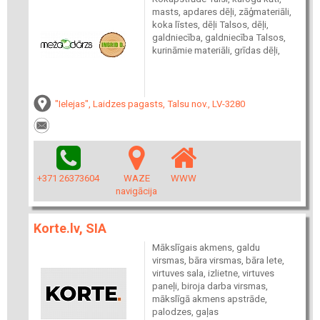
masts, apdares dēļi, zāģmateriāli,
koka līstes, dēļi Talsos, dēļi,
galdniecība, galdniecība Talsos,
kurināmie materiāli, grīdas dēļi,
"Ielejas", Laidzes pagasts, Talsu nov., LV-3280
+371 26373604
WAZE
WWW
navigācija
Korte.lv, SIA
Mākslīgais akmens, galdu
virsmas, bāra virsmas, bāra lete,
virtuves sala, izlietne, virtuves
paneļi, biroja darba virsmas,
mākslīgā akmens apstrāde,
palodzes, gaļas