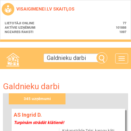
VISAIGIMENEI.LV SKAITĻOS
LIETOTĀJI ONLINE
77
AKTĪVIE UZŅĒMUMI
101888
NOZARES RAKSTI
1097
Toggle
naviga
Galdnieku darbi
345 uzņēmumi
AS Ingrid D.
Turpinām strādāt klātienē!
Kokapstrāde Talsi, karogu kāti,