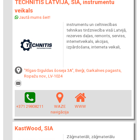
TECHNITIS LATVIJA, SIA, instrumentu
veikals
Jautā mums šeit!
instrumentu un celtniecības
tehnikas tirdzniecība visā Latvijā,
rezerves daļas, remonts, serviss,
internetveikals, akcijas,
izpārdošana, interneta veikali,
"Rīgas-Siguldas šoseja 3A", Berģi, Garkalnes pagasts,
Ropažu nov., LV-1024
+371 29808211
WAZE
WWW
navigācija
KastWood, SIA
Zāģmateriāli, zāģmateriālu