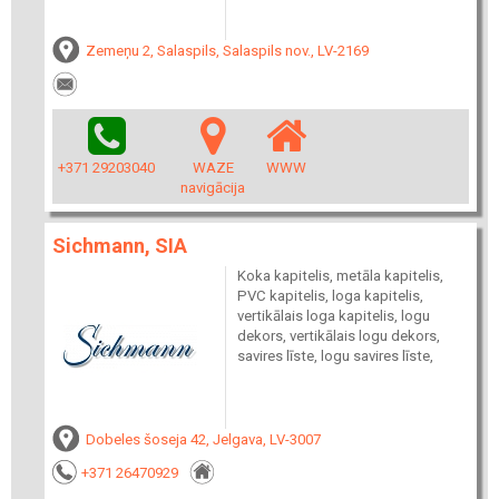
Zemeņu 2, Salaspils, Salaspils nov., LV-2169
+371 29203040
WAZE
WWW
navigācija
Sichmann, SIA
Koka kapitelis, metāla kapitelis,
PVC kapitelis, loga kapitelis,
vertikālais loga kapitelis, logu
dekors, vertikālais logu dekors,
savires līste, logu savires līste,
Dobeles šoseja 42, Jelgava, LV-3007
+371 26470929