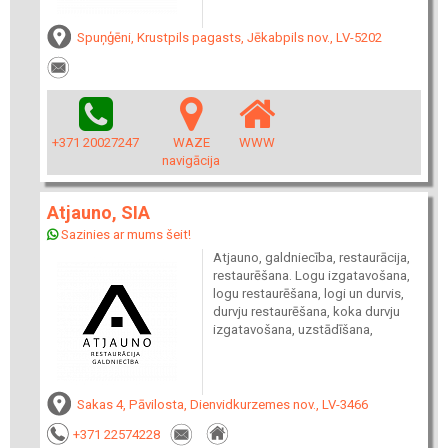
Spuņģēni, Krustpils pagasts, Jēkabpils nov., LV-5202
+371 20027247
WAZE
WWW
navigācija
Atjauno, SIA
Sazinies ar mums šeit!
Atjauno, galdniecība, restaurācija,
restaurēšana. Logu izgatavošana,
logu restaurēšana, logi un durvis,
durvju restaurēšana, koka durvju
izgatavošana, uzstādīšana,
Sakas 4, Pāvilosta, Dienvidkurzemes nov., LV-3466
+371 22574228