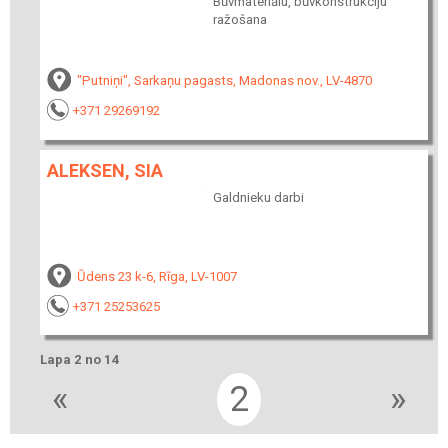
Būvmateriālu, būvkonstrukciju
ražošana
"Putniņi", Sarkaņu pagasts, Madonas nov., LV-4870
+371 29269192
ALEKSEN, SIA
Galdnieku darbi
Ūdens 23 k-6, Rīga, LV-1007
+371 25253625
Lapa 2 no 14
«
2
»