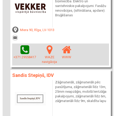
būvniecība. Elektro un
santehniskie pakalpojumi. Fasāžu
renovācijas, (siltināšana, apdare).
Bruģēšanas
Miera 90, Rīga, LV-1013
+371 29558417
WAZE
WWW
navigācija
Sandis Stepiņš, IDV
Zāģmateriāli, zāģmateriāli pēc
pasūtījuma, zāģmateriāli līdz 13m,
25mm neapzāģis, mobilā lentzāģa
pakalpojumi, zāģmateriāli līdz 6m,
zāģmateriāli līdz 9m, skaldīta lapu