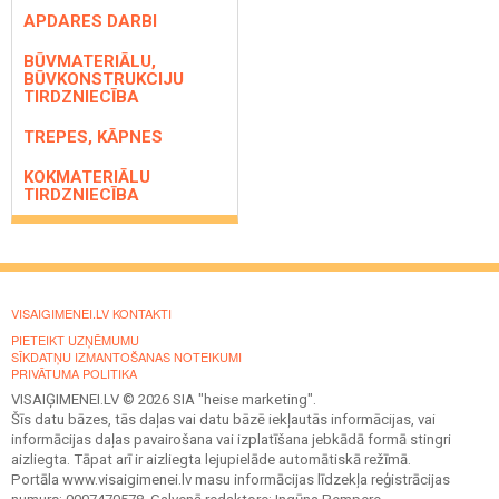
APDARES DARBI
BŪVMATERIĀLU,
BŪVKONSTRUKCIJU
TIRDZNIECĪBA
TREPES, KĀPNES
KOKMATERIĀLU
TIRDZNIECĪBA
VISAIGIMENEI.LV KONTAKTI
PIETEIKT UZŅĒMUMU
SĪKDATŅU IZMANTOŠANAS NOTEIKUMI
PRIVĀTUMA POLITIKA
VISAIĢIMENEI.LV © 2026 SIA "heise marketing".
Šīs datu bāzes, tās daļas vai datu bāzē iekļautās informācijas, vai
informācijas daļas pavairošana vai izplatīšana jebkādā formā stingri
aizliegta. Tāpat arī ir aizliegta lejupielāde automātiskā režīmā.
Portāla www.visaigimenei.lv masu informācijas līdzekļa reģistrācijas