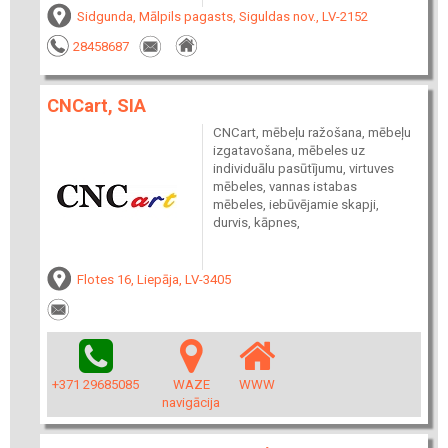
Sidgunda, Mālpils pagasts, Siguldas nov., LV-2152
28458687
CNCart, SIA
CNCart, mēbeļu ražošana, mēbeļu
izgatavošana, mēbeles uz
individuālu pasūtījumu, virtuves
mēbeles, vannas istabas
mēbeles, iebūvējamie skapji,
durvis, kāpnes,
Flotes 16, Liepāja, LV-3405
+371 29685085
WAZE
WWW
navigācija