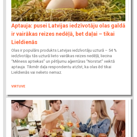
Aptauja: pusei Latvijas iedzīvotāju olas galdā
ir vairākas reizes nedēļā, bet daļai – tikai
Lieldienās
Olas ir populārs produkts Latvijas iedzīvotāju uzturā – 54 %
iedzīvotāju tās uzturā lieto vairākas reizes nedēļā, liecina
“Mēness aptiekas” un pētījumu aģentūras “Norstat” veiktā
aptauja. Tikmēr daļa respondentu atzīst, ka olas ēd tikai
Lieldienās vai nelieto nemaz.
VIRTUVE