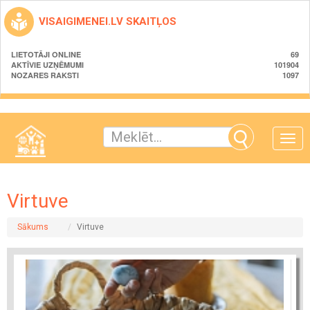
VISAIGIMENEI.LV SKAITĻOS
LIETOTĀJI ONLINE
69
AKTĪVIE UZŅĒMUMI
101904
NOZARES RAKSTI
1097
Toggle
naviga
Virtuve
Sākums
Virtuve