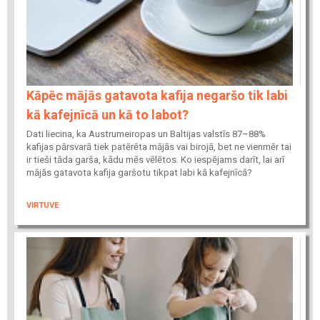
Kāpēc mājās gatavota kafija negaršo tik labi
kā kafejnīcā un kā to labot?
Dati liecina, ka Austrumeiropas un Baltijas valstīs 87–88%
kafijas pārsvarā tiek patērēta mājās vai birojā, bet ne vienmēr tai
ir tieši tāda garša, kādu mēs vēlētos. Ko iespējams darīt, lai arī
mājās gatavota kafija garšotu tikpat labi kā kafejnīcā?
VIRTUVE