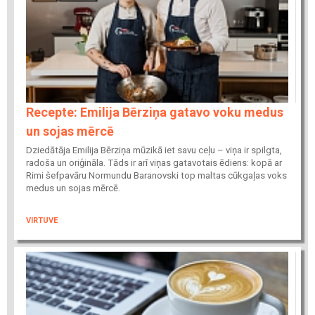
Recepte: Emilija Bērziņa gatavo voku medus
un sojas mērcē
Dziedātāja Emilija Bērziņa mūzikā iet savu ceļu – viņa ir spilgta,
radoša un oriģināla. Tāds ir arī viņas gatavotais ēdiens: kopā ar
Rimi šefpavāru Normundu Baranovski top maltas cūkgaļas voks
medus un sojas mērcē.
VIRTUVE