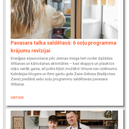
Pavasara talka saldētavā: 6 soļu programma
krājumu revīzijai
Enerģijas atjaunošanai pēc ziemas miega lieti noder dažādas
tīrīšanas un kārtošanas aktivitātes – kad skapjos un plauktos
riņķo vairāk gaisa, arī prāts kļūst možāks! Virtuve nav izņēmums.
Kulinārijas blogere un Rimi garšu gide Zane Grēviņa (Našķoties
Zane) piedāvā sešu soļu programmu saldētavas pavasara
tīrīšanai.
VIRTUVE