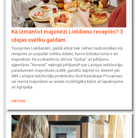
Kā izmantot majonēzi Lieldienu receptēs? 3
idejas svētku galdam
Tuvojoties Lieldienām, galdā atkal tiek celtas tradicionālas olu
receptes un populāri svētku ēdieni, kuros būtiska loma ir arī
majonēzei. Kā noskaidrots zīmola "Spilva" un pētījumu
aģentūras "Norstat" veiktajā pētījumā* par Latvijas iedzīvotāju
paradumiem majonēzes izvēlē, gandrīz septiņi no desmit jeb
68% Latvijas iedzīvotāju priekšroku dod klasiskajai Provansas
vai rasola majonēzei un arvien nozīmīgāks kļūst arī iepakojums
un ilgtspēja.
VIRTUVE