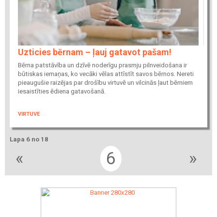
Uzticies bērnam – ļauj gatavot pašam!
Bērna patstāvība un dzīvē noderīgu prasmju pilnveidošana ir
būtiskas iemaņas, ko vecāki vēlas attīstīt savos bērnos. Nereti
pieaugušie raizējas par drošību virtuvē un vilcinās ļaut bērniem
iesaistīties ēdiena gatavošanā.
VIRTUVE
Lapa 6 no 18
«
6
»