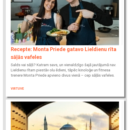
Recepte: Monta Priede gatavo Lieldienu rīta
sāļās vafeles
Salds vai sāļš? Katram savs, un vienaldzīgo šajā jautājumā nav.
Lieldienu rītam piestāv olu ēdieni, tāpēc kinoloģe un fitnesa
trenere Monta Priede apvieno divus vienā – cep sāļās vafeles.
VIRTUVE