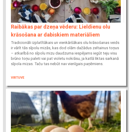
Raibākas par dzeņa vēderu: Lieldienu olu
krāsošana ar dabiskiem materiāliem
Tradicionāli izplatītākais un vienkāršākais olu krāsošanas veids
ir vārīt tās sīpolu mizās, kas dod olām dažādus zeltainus toņus
– atkarībā no sīpolu mizu daudzuma iespējams iegūt teju visu
brūno toņu paleti vai pat violetu nokrāsu, ja katlā liktas sarkanā
sīpola mizas. Taču tas nebūt nav vienīgais paņēmiens.
VIRTUVE