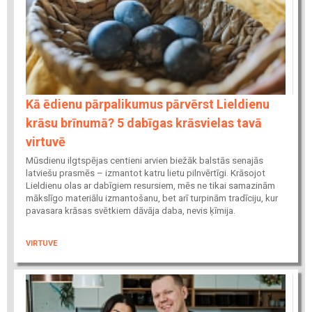
Kā ēdienu pārpalikumus pārvērst Lieldienu
krāsu brīnumā? 5 dabīgas krāsvielas tavā
virtuvē
Mūsdienu ilgtspējas centieni arvien biežāk balstās senajās
latviešu prasmēs – izmantot katru lietu pilnvērtīgi. Krāsojot
Lieldienu olas ar dabīgiem resursiem, mēs ne tikai samazinām
mākslīgo materiālu izmantošanu, bet arī turpinām tradīciju, kur
pavasara krāsas svētkiem dāvāja daba, nevis ķīmija.
VIRTUVE