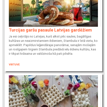
Turcijas garšu pasaule Latvijas gardēžiem
Ja esi ceļotājs no Latvijas, kurš alkst pēc saules, bagātīgas
kultūras un neaizmirstamiem ēdieniem, Stambula ir īstā vieta, ko
apmeklēt. Papildus leģendārajai panorāmai, senajām mošejām
un rosīgajiem tirgiem Stambula piedāvā ielu ēdienu kultūru, kas
ir tikpat krāsaina un valdzinoša kā pati pilsēta.
VIRTUVE