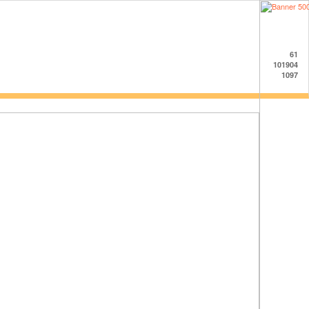
61
101904
1097